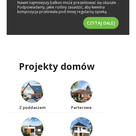
Nawet najmniejszy balkon może prezentować się okazale.
Podpowiadamy, jakie rośliny zasadzić, aby kwietna
kompozycja przetrwała pod mniej regularną opieką.
CZYTAJ DALEJ
Projekty domów
Z poddaszem
Parterowe