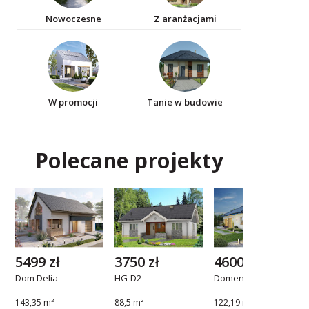
Nowoczesne
Z aranżacjami
W promocji
Tanie w budowie
Polecane projekty
5499 zł
3750 zł
4600 zł
Dom Delia
HG-D2
Domena 112 B1
143,35 m²
88,5 m²
122,19 m²