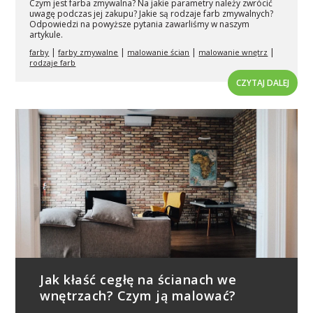
Czym jest farba zmywalna? Na jakie parametry należy zwrócić
uwagę podczas jej zakupu? Jakie są rodzaje farb zmywalnych?
Odpowiedzi na powyższe pytania zawarliśmy w naszym
artykule.
|
|
|
|
farby
farby zmywalne
malowanie ścian
malowanie wnętrz
rodzaje farb
CZYTAJ DALEJ
Jak kłaść cegłę na ścianach we
wnętrzach? Czym ją malować?