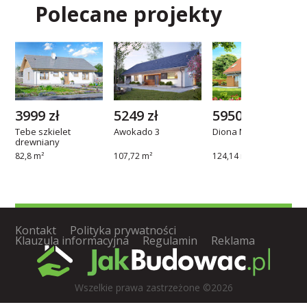
Polecane projekty
3999 zł
5249 zł
5950 zł
Tebe szkielet
Awokado 3
Diona Mała
drewniany
82,8 m²
107,72 m²
124,14 m²
Kontakt
Polityka prywatności
Klauzula informacyjna
Regulamin
Reklama
Wszelkie prawa zastrzeżone ©2026