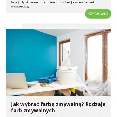
|
|
|
|
fuga
płytki ceramiczne
remont kuchni
remont łazienki
wymiana fug
CZYTAJ DALEJ
Jak wybrać farbę zmywalną? Rodzaje
farb zmywalnych