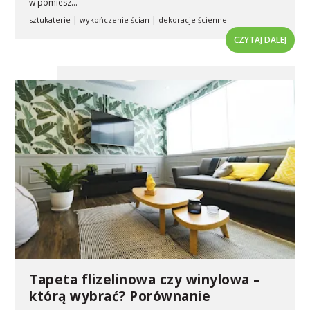
w pomiesz...
|
|
sztukaterie
wykończenie ścian
dekoracje ścienne
CZYTAJ DALEJ
Tapeta flizelinowa czy winylowa –
którą wybrać? Porównanie