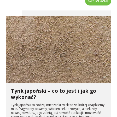
CZYTAJ DALEJ
Tynk japoński – co to jest i jak go
wykonać?
Tynk japoński to rodzaj mieszanki, w składzie której znajdziemy
m.in. fragmenty bawełny, włókien celulozowych, a niekiedy
nawet jedwabiu. Jego zaletą jest łatwość aplikacji i możliwość
stworzenia niebanalnej aranżacji ścian, a przy tym jest to