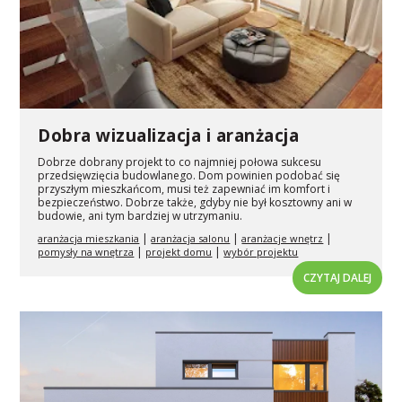
Dobra wizualizacja i aranżacja
Dobrze dobrany projekt to co najmniej połowa sukcesu
przedsięwzięcia budowlanego. Dom powinien podobać się
przyszłym mieszkańcom, musi też zapewniać im komfort i
bezpieczeństwo. Dobrze także, gdyby nie był kosztowny ani w
budowie, ani tym bardziej w utrzymaniu.
|
|
|
aranżacja mieszkania
aranżacja salonu
aranżacje wnętrz
|
|
pomysły na wnętrza
projekt domu
wybór projektu
CZYTAJ DALEJ