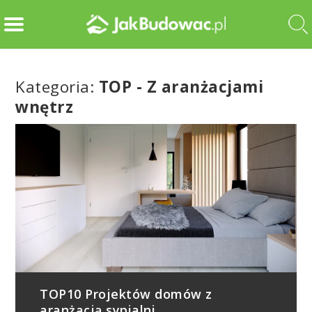
Kategoria:
TOP - Z aranżacjami
wnętrz
TOP10 Projektów domów z
aranżacją sypialni