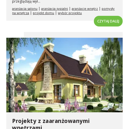
przeglądają wył...
|
|
|
aranżacja salonu
aranżacja sypialni
aranżacje wnętrz
pomysły
|
|
na wnętrza
projekt domu
wybór projektu
CZYTAJ DALEJ
Projekty z zaaranżowanymi
wnętrzami