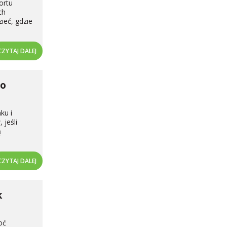
ortu
ch
ieć, gdzie
CZYTAJ DALEJ
 o
ku i
 jeśli
ą
CZYTAJ DALEJ
k
oć