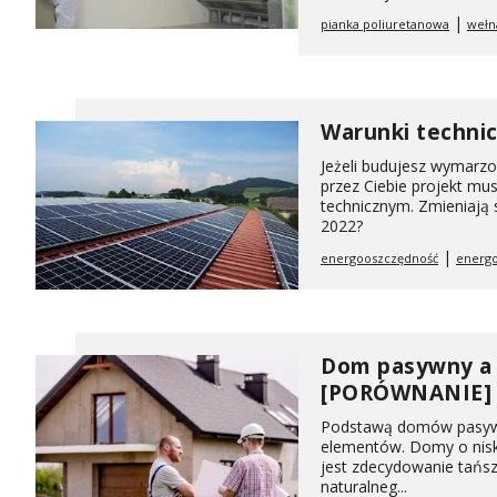
|
pianka poliuretanowa
wełn
Warunki technic
Jeżeli budujesz wymarz
przez Ciebie projekt m
technicznym. Zmieniają
2022?
|
energooszczędność
energo
Dom pasywny a 
[PORÓWNANIE]
Podstawą domów pasywny
elementów. Domy o nisk
jest zdecydowanie tańs
naturalneg...