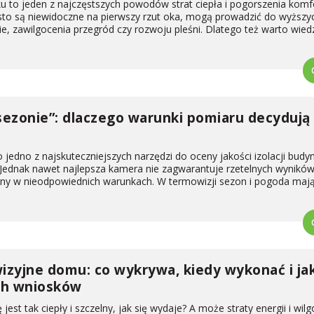
u to jeden z najczęstszych powodów strat ciepła i pogorszenia komf
to są niewidoczne na pierwszy rzut oka, mogą prowadzić do wyższy
, zawilgocenia przegród czy rozwoju pleśni. Dlatego też warto wiedz
ezonie”: dlaczego warunki pomiaru decydują
jedno z najskuteczniejszych narzędzi do oceny jakości izolacji budyn
 Jednak nawet najlepsza kamera nie zagwarantuje rzetelnych wyników,
ny w nieodpowiednich warunkach. W termowizji sezon i pogoda maj
zyjne domu: co wykrywa, kiedy wykonać i ja
ch wniosków
st tak ciepły i szczelny, jak się wydaje? A może straty energii i wilg