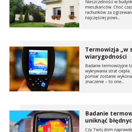
Nieszczelności w budynk
mieszkańców. Choć częs
rachunków za ogrzewanie
najczęściej pows...
Termowizja „w s
wiarygodności
Badanie termowizyjne to 
wykrywania strat ciepła.
pomiar zostanie wykona
znaczenie – to one...
Badanie termowi
uniknąć błędny
Czy Twój dom naprawdę je