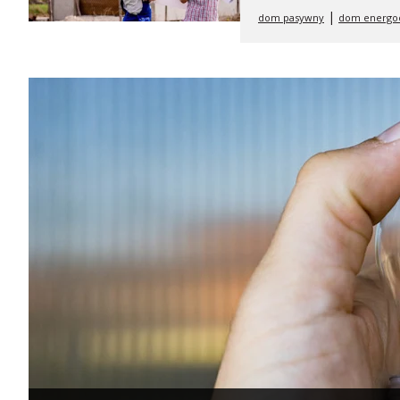
|
dom pasywny
dom energo