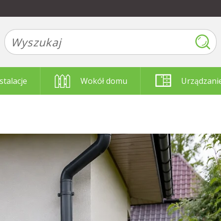
stalacje
Wokół domu
Urządzani