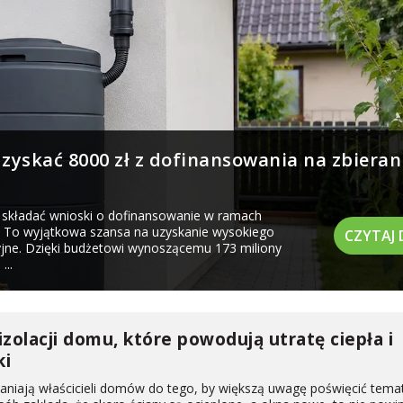
zyskać 8000 zł z dofinansowania na zbieran
 składać wnioski o dofinansowanie w ramach
. To wyjątkowa szansa na uzyskanie wysokiego
CZYTAJ 
jne. Dzięki budżetowi wynoszącemu 173 miliony
...
zolacji domu, które powodują utratę ciepła i
ki
łaniają właścicieli domów do tego, by większą uwagę poświęcić tema