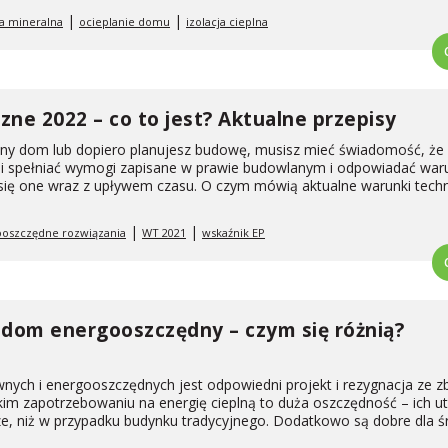
|
|
a mineralna
ocieplanie domu
izolacja cieplna
zne 2022 – co to jest? Aktualne przepisy
ony dom lub dopiero planujesz budowę, musisz mieć świadomość, że
usi spełniać wymogi zapisane w prawie budowlanym i odpowiadać wa
 się one wraz z upływem czasu. O czym mówią aktualne warunki tech
|
|
oszczędne rozwiązania
WT 2021
wskaźnik EP
dom energooszczędny – czym się różnią?
ch i energooszczędnych jest odpowiedni projekt i rezygnacja ze z
im zapotrzebowaniu na energię cieplną to duża oszczędność – ich u
ze, niż w przypadku budynku tradycyjnego. Dodatkowo są dobre dla 