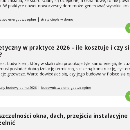
osób zakłada, że skoro ściany są ocieplone, a okna nowe, to nie powi
pła. W praktyce nawet nowoczesny dom może generować wysokie kos
|
ctwo energooszczędne
straty ciepła w domu
yczny w praktyce 2026 – ile kosztuje i czy si
?
st budynkiem, który w skali roku produkuje tyle samo energii, ile zu
 musi posiadać dobrą izolację termiczną, szczelną konstrukcję, syst
cje grzewcze. Warto dowiedzieć się, czy jego budowa w Polsce się opł
|
szty budowy domu 2026
budownictwo energooszczędne
zczelności okna, dach, przejścia instalacyjne 
zelnić