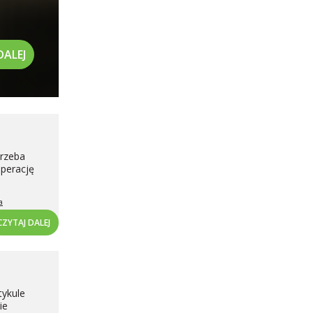
DALEJ
trzeba
perację
a
CZYTAJ DALEJ
tykule
ie