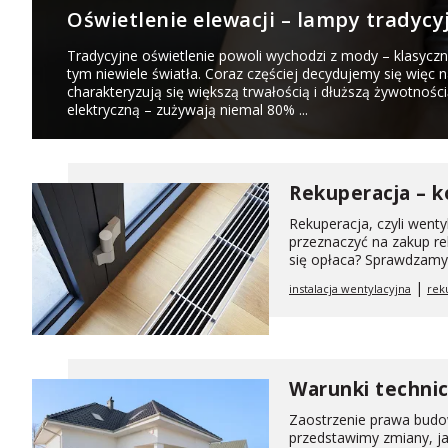
Oświetlenie elewacji – lampy tradycy
Tradycyjne oświetlenie powoli wychodzi z mody – klasyczn
tym niewiele światła. Coraz częściej decydujemy się więc 
charakteryzują się większą trwałością i dłuższą żywotności
elektryczną – zużywają niemal 80% ...
Rekuperacja – k
Rekuperacja, czyli wenty
przeznaczyć na zakup r
się opłaca? Sprawdzamy 
|
instalacja wentylacyjna
rek
Warunki technic
Zaostrzenie prawa budow
przedstawimy zmiany, ja