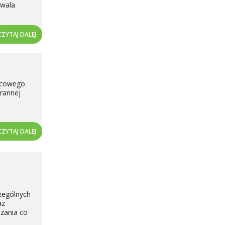
zwala
CZYTAJ DALEJ
ńcowego
arannej
CZYTAJ DALEJ
h
czególnych
az
ązania co