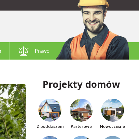
e
Prawo
Projekty domów
Z poddaszem
Parterowe
Nowoczesne