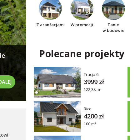
Z aranżacjami
W promocji
Tanie
w budowie
Polecane projekty
ie
Tracja 6
3999 zł
DALEJ
122,88 m²
Rico
4200 zł
100 m²
towi