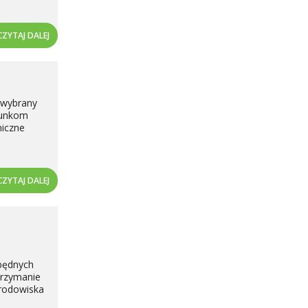
CZYTAJ DALEJ
 wybrany
runkom
niczne
CZYTAJ DALEJ
będnych
trzymanie
środowiska