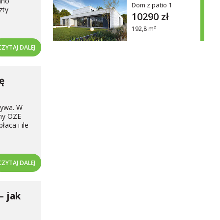
nno
Dom z patio 1
zty
10290 zł
192,8 m²
CZYTAJ DALEJ
ę
żywa. W
emy OZE
aca i ile
CZYTAJ DALEJ
– jak