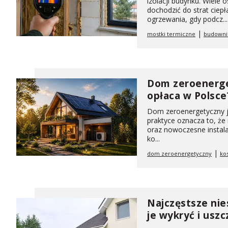
izolacji budynku. Wiele 
dochodzić do strat cie
ogrzewania, gdy podcz...
|
mostki termiczne
budowni
Dom zeroenerget
opłaca w Polsce
Dom zeroenergetyczny je
praktyce oznacza to, że
oraz nowoczesne instala
ko...
|
dom zeroenergetyczny
ko
Najczęstsze nies
je wykryć i uszc