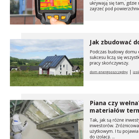
ukrywają się tam, gdzie
zajrzeć pod powierzchnię
Jak zbudować d
Podczas budowy domu en
sukcesu liczą się wszyst
pracy skończywszy.
|
dom energooszczędny
izol
Piana czy wełna
materiałów ter
Tak, jak są różne inwes
inwestorów. Zróżnicowa
użytkowym. I tu pojawia
do izolacji. ...