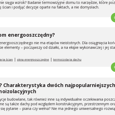
 nie sięga wzrok? Badanie termowizyjne domu to narzędzie, które po
 ścian i podjąć decyzje oparte na faktach, a nie domysłach.
om energooszczędny?
ergooszczędnego nie ma etapów nieistotnych. Dla osiągnięcia ko
kie elementy – począwszy od działki, a na ekipie wykonawczej i jej st
|
|
acja ścian
okna energooszczędne
termoizolacja dachu
? Charakterystyka dwóch najpopularniejszyc
moizolacyjnych
tycje budowlane, tak również inne są indywidualne oczekiwania posz
ne są także dachy pod względem konstrukcyjnym, przestrzennym or
 się pytanie – piana czy wełna? Nie ma jednego uniwersalnego rozwi