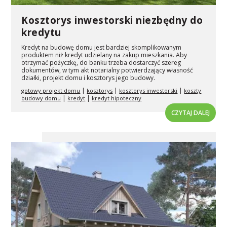
Kosztorys inwestorski niezbędny do
kredytu
Kredyt na budowę domu jest bardziej skomplikowanym
produktem niż kredyt udzielany na zakup mieszkania. Aby
otrzymać pożyczkę, do banku trzeba dostarczyć szereg
dokumentów, w tym akt notarialny potwierdzający własność
działki, projekt domu i kosztorys jego budowy.
|
|
|
gotowy projekt domu
kosztorys
kosztorys inwestorski
koszty
|
|
budowy domu
kredyt
kredyt hipoteczny
CZYTAJ DALEJ