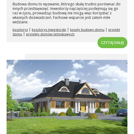
Budowa domu to wyzwanie, którego skalę trudno porównać do
innych przedsięwzięć. Inwestorzy najczęściej podejmują się go
raz w życiu, prowadząc budowę nie mogą więc korzystać z
własnych doświadczeń. Fachowe wsparcie jest zatem mile
widziane.
|
|
|
kosztorys
kosztorys inwestorski
koszty budowy domu
projekt
|
domu
projekty domów letniskowych
CZYTAJ DALEJ