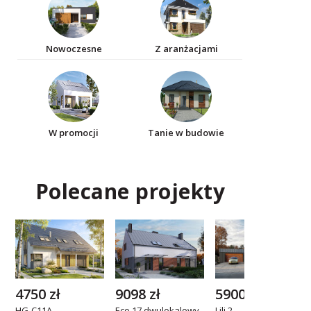
Nowoczesne
Z aranżacjami
W promocji
Tanie w budowie
Polecane projekty
4750 zł
9098 zł
5900 zł
HG-C11A
Eco 17 dwulokalowy
Lili 2