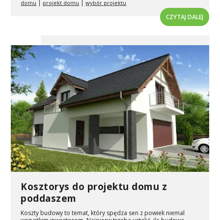
|
|
domu
projekt domu
wybór projektu
CZYTAJ DALEJ
Kosztorys do projektu domu z
poddaszem
Koszty budowy to temat, który spędza sen z powiek niemal