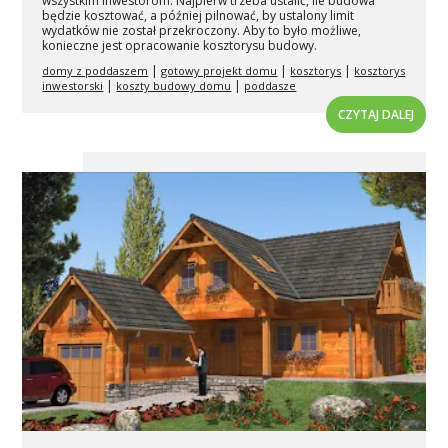
wszystkim inwestorom. Najpierw trzeba ustalić, ile budowa
będzie kosztować, a później pilnować, by ustalony limit
wydatków nie został przekroczony. Aby to było możliwe,
konieczne jest opracowanie kosztorysu budowy.
|
|
|
domy z poddaszem
gotowy projekt domu
kosztorys
kosztorys
|
|
inwestorski
koszty budowy domu
poddasze
CZYTAJ DALEJ