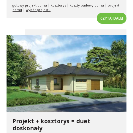
|
|
|
gotowy projekt domu
kosztorys
koszty budowy domu
projekt
|
domu
wybór projektu
CZYTAJ DALEJ
Projekt + kosztorys = duet
doskonały