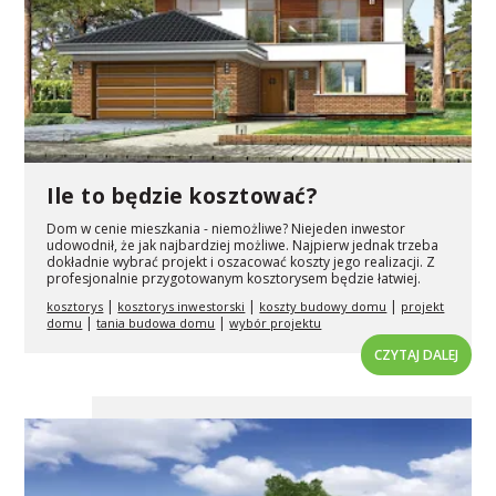
Ile to będzie kosztować?
Dom w cenie mieszkania - niemożliwe? Niejeden inwestor
udowodnił, że jak najbardziej możliwe. Najpierw jednak trzeba
dokładnie wybrać projekt i oszacować koszty jego realizacji. Z
profesjonalnie przygotowanym kosztorysem będzie łatwiej.
|
|
|
kosztorys
kosztorys inwestorski
koszty budowy domu
projekt
|
|
domu
tania budowa domu
wybór projektu
CZYTAJ DALEJ