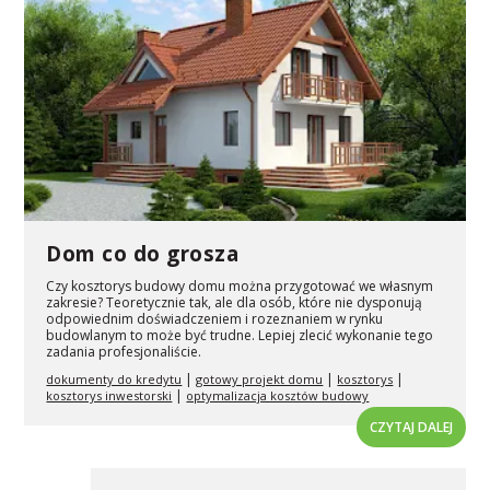
Dom co do grosza
Czy kosztorys budowy domu można przygotować we własnym
zakresie? Teoretycznie tak, ale dla osób, które nie dysponują
odpowiednim doświadczeniem i rozeznaniem w rynku
budowlanym to może być trudne. Lepiej zlecić wykonanie tego
zadania profesjonaliście.
|
|
|
dokumenty do kredytu
gotowy projekt domu
kosztorys
|
kosztorys inwestorski
optymalizacja kosztów budowy
CZYTAJ DALEJ