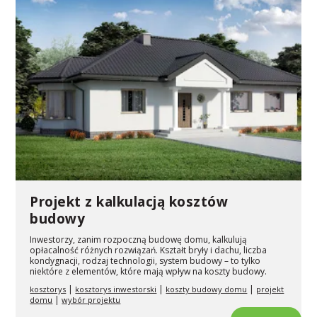
Projekt z kalkulacją kosztów
budowy
Inwestorzy, zanim rozpoczną budowę domu, kalkulują
opłacalność różnych rozwiązań. Kształt bryły i dachu, liczba
kondygnacji, rodzaj technologii, system budowy – to tylko
niektóre z elementów, które mają wpływ na koszty budowy.
|
|
|
kosztorys
kosztorys inwestorski
koszty budowy domu
projekt
|
domu
wybór projektu