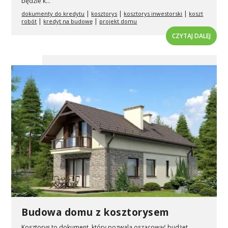
będzie k...
|
|
|
dokumenty do kredytu
kosztorys
kosztorys inwestorski
koszt
|
|
robót
kredyt na budowę
projekt domu
CZYTAJ DALEJ
Budowa domu z kosztorysem
Kosztorys to dokument, który pozwala oszacować budżet