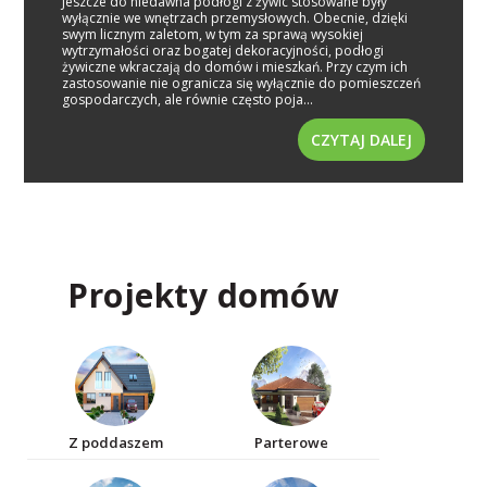
Jeszcze do niedawna podłogi z żywic stosowane były
wyłącznie we wnętrzach przemysłowych. Obecnie, dzięki
swym licznym zaletom, w tym za sprawą wysokiej
wytrzymałości oraz bogatej dekoracyjności, podłogi
żywiczne wkraczają do domów i mieszkań. Przy czym ich
zastosowanie nie ogranicza się wyłącznie do pomieszczeń
gospodarczych, ale równie często poja...
CZYTAJ DALEJ
Projekty domów
Z poddaszem
Parterowe