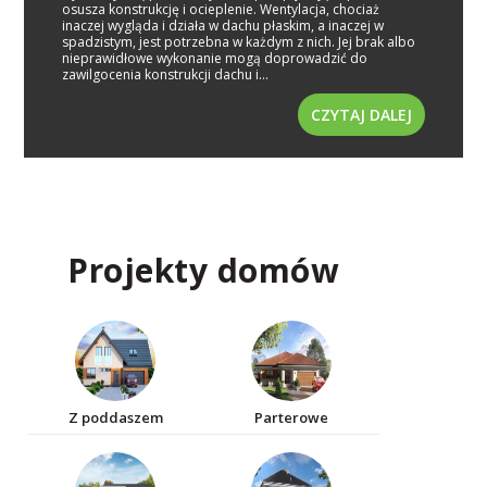
osusza konstrukcję i ocieplenie. Wentylacja, chociaż
inaczej wygląda i działa w dachu płaskim, a inaczej w
spadzistym, jest potrzebna w każdym z nich. Jej brak albo
nieprawidłowe wykonanie mogą doprowadzić do
zawilgocenia konstrukcji dachu i...
CZYTAJ DALEJ
Projekty domów
Z poddaszem
Parterowe