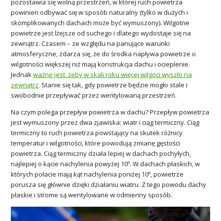
pozostawia się wolną przestrzeń, w której ruch powietrza
powinien odbywać się w sposób naturalny (tylko w dużych i
skomplikowanych dachach może być wymuszony). Wilgotne
powietrze jest lżejsze od suchego i dlatego wydostaje się na
zewnątrz. Czasem – ze względu na panujące warunki
atmosferyczne, zdarza się, że do środka napływa powietrze o
wilgotności większej niż mają konstrukcja dachu i ocieplenie.
Jednak
ważne jest, żeby w skali roku więcej wilgoci wyszło na
zewnątrz
. Stanie się tak, gdy powietrze będzie mogło stale i
swobodnie przepływać przez wentylowaną przestrzeń.
Na czym polega przepływ powietrza w dachu? Przepływ powietrza
jest wymuszony przez dwa zjawiska: wiatr i ciąg termiczny. Ciąg
termiczny to ruch powietrza powstający na skutek różnicy
temperatur i wilgotności, które powodują zmianę gęstości
powietrza. Ciąg termiczny działa lepiej w dachach pochyłych,
najlepiej o kącie nachylenia powyżej 10º. W dachach płaskich, w
których połacie mają kąt nachylenia poniżej 10º, powietrze
porusza się głównie dzięki działaniu wiatru. Z tego powodu dachy
płaskie i strome są wentylowane w odmienny sposób.