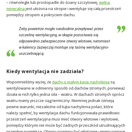
– równolegle lub prostopadle do ściany szczytowej,
wełna
mineralna
jest ułożona na stropie i wentyluje się całą przestrzeń
pomiędzy stropem a pokryciem dachu.
Żeby powietrze mogło swobodnie przepływać przez
szczelinę wentylacyjną, w okapie pozostawia się
odpowiednio zabezpieczone otwory wlotowe, natomiast
w kalenicy zazwyczaj montuje się taśmę wentylacyjno-
uszczelniającą.
Kiedy wentylacja nie zadziała?
Wspomnieliśmy wyżej, że
dachy o małym kącie nachylenia
są
wentylowane w odmienny sposób od dachów stromych, ponieważ
działa w nich tylko jedna siła – wiatru. W dachach stromych oprócz
wiatru mamy jeszcze ciąg termiczny. Niemniej jednak istnieją
pewne warunki, niezależne od kąta nachylenia połaci, które
należy spełnić, by wentylacja dachu funkcjonowała prawidłowo:
przestrzeń wentylacyjna musi mieć otwory wlotowe i wylotowe,
pomiędzy którymi nie może być żadnych przeszkód utrudniających
przepływ powietrza. Otwory powinny być właściwie umiejscowione