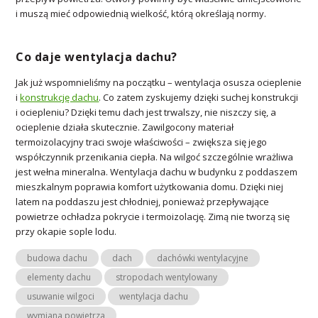
i muszą mieć odpowiednią wielkość, którą określają normy.
Co daje wentylacja dachu?
Jak już wspomnieliśmy na początku – wentylacja osusza ocieplenie
i
konstrukcję dachu
. Co zatem zyskujemy dzięki suchej konstrukcji
i ociepleniu? Dzięki temu dach jest trwalszy, nie niszczy się, a
ocieplenie działa skutecznie. Zawilgocony materiał
termoizolacyjny traci swoje właściwości – zwiększa się jego
współczynnik przenikania ciepła. Na wilgoć szczególnie wrażliwa
jest wełna mineralna. Wentylacja dachu w budynku z poddaszem
mieszkalnym poprawia komfort użytkowania domu. Dzięki niej
latem na poddaszu jest chłodniej, ponieważ przepływające
powietrze ochładza pokrycie i termoizolację. Zimą nie tworzą się
przy okapie sople lodu.
budowa dachu
dach
dachówki wentylacyjne
elementy dachu
stropodach wentylowany
usuwanie wilgoci
wentylacja dachu
wymiana powietrza