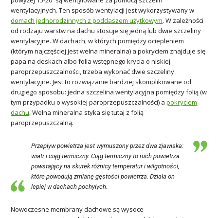
wentylacyjnych. Ten sposób wentylacji jest wykorzystywany w
domach jednorodzinnych z poddaszem użytkowym
. W zależności
od rodzaju warstw na dachu stosuje się jedną lub dwie szczeliny
wentylacyjne. W dachach, w których pomiędzy ociepleniem
(którym najczęściej jest wełna mineralna) a pokryciem znajduje się
papa na deskach albo folia wstępnego krycia o niskiej
paroprzepuszczalności, trzeba wykonać dwie szczeliny
wentylacyjne. Jest to rozwiązanie bardziej skomplikowane od
drugiego sposobu: jedna szczelina wentylacyjna pomiędzy folią (w
tym przypadku o wysokiej paroprzepuszczalności) a
pokryciem
dachu
. Wełna mineralna styka się tutaj z folią
paroprzepuszczalną.
Przepływ powietrza jest wymuszony przez dwa zjawiska:
wiatr i ciąg termiczny. Ciąg termiczny to ruch powietrza
powstający na skutek różnicy temperatur i wilgotności,
które powodują zmianę gęstości powietrza. Działa on
lepiej w dachach pochyłych.
Nowoczesne membrany dachowe są wysoce