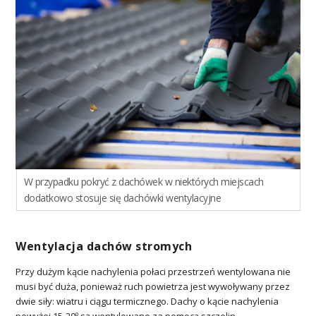
W przypadku pokryć z dachówek w niektórych miejscach
dodatkowo stosuje się dachówki wentylacyjne
Wentylacja dachów stromych
Przy dużym kącie nachylenia połaci przestrzeń wentylowana nie
musi być duża, ponieważ ruch powietrza jest wywoływany przez
dwie siły: wiatru i ciągu termicznego. Dachy o kącie nachylenia
powyżej 15-20º są wentylowane za pomocą szczelin