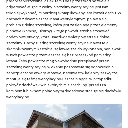
paroprzepuszczalne, dzięki temu bez przeszkód pozwalają
odparować wilgoci z wełny. Szczeliny wentylacyjne jest tym
trudniej wykonać, im bardziej skomplikowany jest kształt dachu. W
dachach z dwoma szczelinami wentylacyjnymi pojawia się
problem z dolną szczeliną, która jest zasłaniana przez elementy
pionowe (kominy, lukarny). Z tego powodu trzeba stosować
dodatkowe otwory, które umożliwią wylot powietrza z dolnej
szczeliny. Dachy z jedną szczeliną wentylacyjną, nawet te o
skomplikowanym kształcie, są łatwiejsze do wykonania, ponieważ
w nich powietrze przemieszcza się bez przeszkód pomiędzy
łatami. Żeby powietrze mogło swobodnie przepływać przez
szczelinę wentylacyjną, w okapie pozostawia się odpowiednio
zabezpieczone otwory wlotowe, natomiast w kalenicy zazwyczaj
montuje się taśmę wentylacyjno-uszczelniającą. W przypadku
pokryć z dachówek w niektórych miejscach (np. przed i za
kominem lub oknem połaciowym) dodatkowo stosuje się dachówki
wentylacyjne.