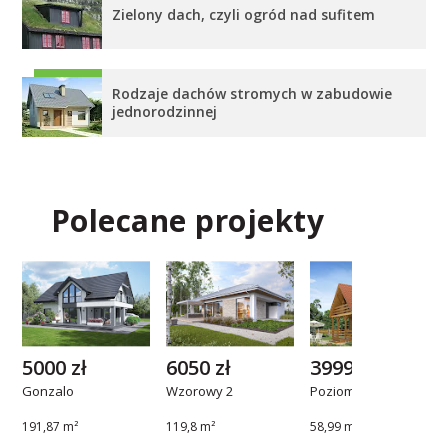
Zielony dach, czyli ogród nad sufitem
Rodzaje dachów stromych w zabudowie
jednorodzinnej
Polecane projekty
5000 zł
6050 zł
3999 zł
Gonzalo
Wzorowy 2
Poziomka dr-S
191,87 m²
119,8 m²
58,99 m²