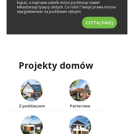
kapać, a naprawa usterki może pochłonąć nawet
kilkadziesiąt tysięcy złotych. Co robić? Swoje prawa można
wyegzekwować na podstawie rękojmi.
CZYTAJ DALEJ
Projekty domów
Z poddaszem
Parterowe