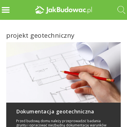
projekt geotechniczny
Dokumentacja geotechniczna
Przed budową domu należy przeprowadzić badania
gruntu i opracować niezbędną dokumentację warunków