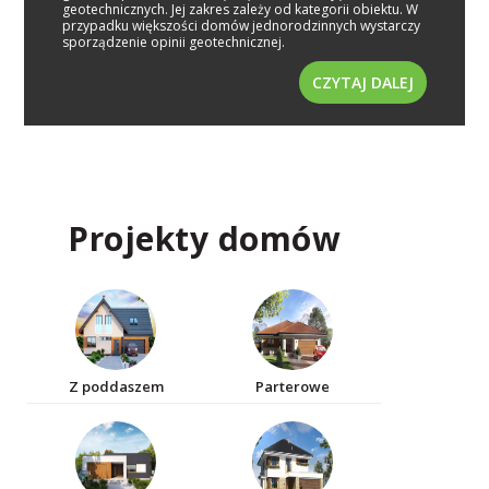
geotechnicznych. Jej zakres zależy od kategorii obiektu. W
przypadku większości domów jednorodzinnych wystarczy
sporządzenie opinii geotechnicznej.
CZYTAJ DALEJ
Projekty domów
Z poddaszem
Parterowe