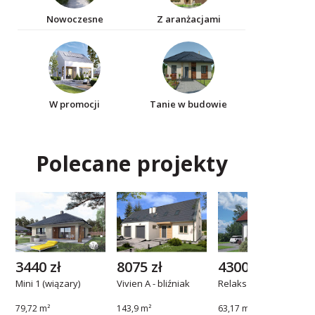
Nowoczesne
Z aranżacjami
W promocji
Tanie w budowie
Polecane projekty
3440 zł
8075 zł
4300 zł
Mini 1 (wiązary)
Vivien A - bliźniak
Relaks 2
79,72 m²
143,9 m²
63,17 m²