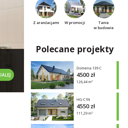
Z aranżacjami
W promocji
Tanie
w budowie
Polecane projekty
Domena 139 C
4500 zł
DALEJ
126,44 m²
HG-C1N
4550 zł
111,29 m²