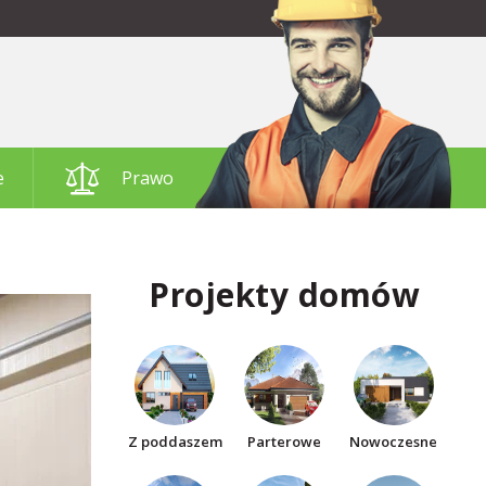
e
Prawo
Projekty domów
Z poddaszem
Parterowe
Nowoczesne