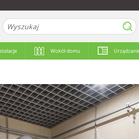
stalacje
Wokół domu
Urządzani