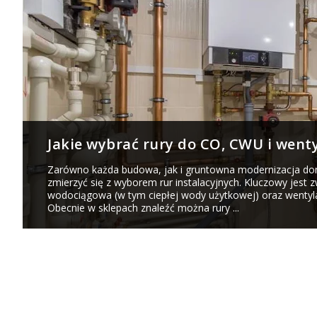
Jakie wybrać rury do CO, CWU i wenty
Zarówno każda budowa, jak i gruntowna modernizacja d
zmierzyć się z wyborem rur instalacyjnych. Kluczowy jest 
wodociągowa (w tym ciepłej wody użytkowej) oraz wentyla
Obecnie w sklepach znaleźć można rury ...