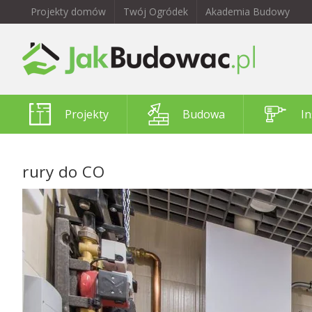
Projekty domów
Twój Ogródek
Akademia Budowy
Projekty
Budowa
In
rury do CO