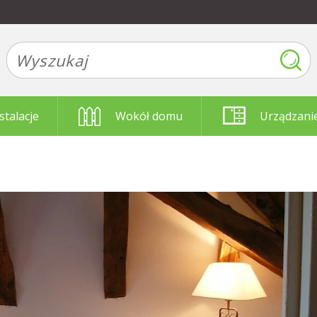
stalacje
Wokół domu
Urządzani