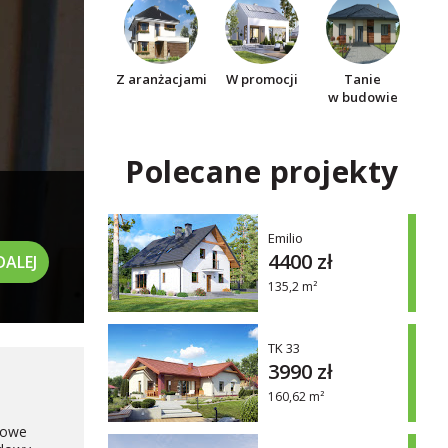
Z aranżacjami
W promocji
Tanie
w budowie
Polecane projekty
Emilio
4400 zł
DALEJ
135,2 m²
TK 33
3990 zł
160,62 m²
drowe