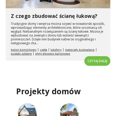
Z czego zbudować ścianę łukową?
Tradycyjne domy i wnętrza można ożywić w nowatorski sposób,
wprowadzając elementy architektoniczne, które urozmaicą ich
wygląd. Niebanalnym rozwiązaniem są ściany łukowe. Można je
wybudować na zewnątrz domu lub wznieść wewnątrz
pomieszczeń. Dzięki nim budynek nabierze oryginalnego i
nietypowego cha...
|
|
|
|
beton komórkowy
cegła
luksfery
materiały budowlane
|
pustaki szklane
płyty gipsowo-kartonowe
CZYTAJ DALEJ
Projekty domów