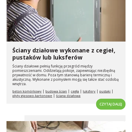
Ściany działowe wykonane z cegieł,
pustaków lub luksferów
Ściany działowe pełnią funkcję przegród między
pomieszczeniami. Oddzielają pokoje, zapewniając niezbędną
prywatność w domu. Poza tym stanowią barierę termiczną i
akustyczną. Wykonane z pomysłem mogą się także stać ozdobą
wnętrza.
|
|
|
|
|
beton komórkowy
budowa ścian
cegła
luksfery
pustaki
|
płyty gipsowo-kartonowe
ściana działowa
CZYTAJ DALEJ