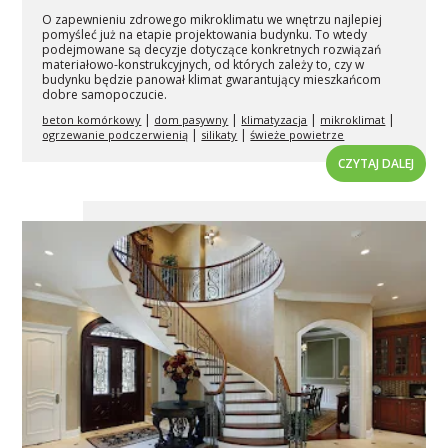
O zapewnieniu zdrowego mikroklimatu we wnętrzu najlepiej
pomyśleć już na etapie projektowania budynku. To wtedy
podejmowane są decyzje dotyczące konkretnych rozwiązań
materiałowo-konstrukcyjnych, od których zależy to, czy w
budynku będzie panował klimat gwarantujący mieszkańcom
dobre samopoczucie.
|
|
|
|
beton komórkowy
dom pasywny
klimatyzacja
mikroklimat
|
|
ogrzewanie podczerwienią
silikaty
świeże powietrze
CZYTAJ DALEJ