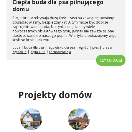
Ciepła buda dla psa pilnującego
domu
Psy, które przebywają dużą ilość czasu na zewnątrz, powinny
posiadać własny, bezpieczny kąt. A tym może być dobrze
zaprojektowana buda. Na rynku znajdziemy wiele
nowoczesnych obiektów tego typu, jednak nie zawsze są one
dostosowane do naszego pupila. W artykule pokazujemy więc
krok po kroku, jak zbu...
|
|
|
|
|
buda
buda dla psa
legowisko dla psa
ogród
pies
pies w
|
|
ogrodzie
płyta OSB
termoizolacja
CZYTAJ DALEJ
Projekty domów