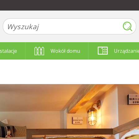
stalacje
Wokół domu
Urządzani