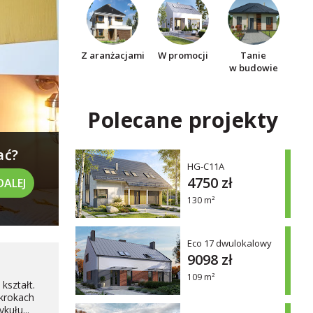
Z aranżacjami
W promocji
Tanie
w budowie
Polecane projekty
ać?
HG-C11A
4750 zł
DALEJ
130 m²
Eco 17 dwulokalowy
9098 zł
109 m²
kształt.
 krokach
kułu...