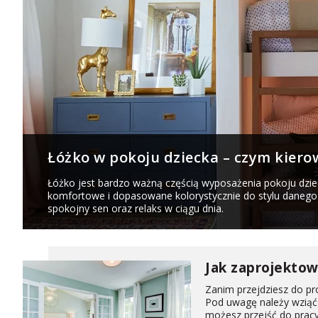
Łóżko w pokoju dziecka – czym kiero
Łóżko jest bardzo ważną częścią wyposażenia pokoju dzie
komfortowe i dopasowane kolorystycznie do stylu danego
spokojny sen oraz relaks w ciągu dnia.
Jak zaprojektowa
Zanim przejdziesz do pr
Pod uwagę należy wziąć 
możesz przejść do pracy k