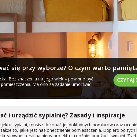
wać się przy wyborze? O czym warto pamięt
cka. Bez znaczenia na jego wiek – powinno być
CZYTAJ 
 pomieszczenia. Ma ono za zadanie umożliwić
ć i urządzić sypialnię? Zasady i inspiracje
ojektu sypialni, musisz dokonać jej dokładnych pomiarów oraz ocenić 
także to, jakie jest nasłonecznienie pomieszczenia. Dopiero po tych
reatywnej, czyli najpierw projektu, a później aranżacji sypialni. Z arty