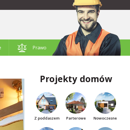
e
Prawo
Projekty domów
Z poddaszem
Parterowe
Nowoczesne