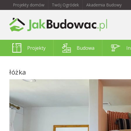
Projekty domów
Twój Ogródek
Akademia Budowy
Projekty
Budowa
In
łóżka