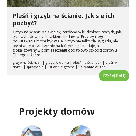
Pleśń i grzyb na ścianie. Jak się ich
pozbyć?
Grzyb na ścianie pojawia się zarówno w budynkach starych, jak i
tych wybudowanych całkiem niedawno. Przyczyn jego
powstawania może być wiele. Grzyb nie tylko źle wygląda, ale
też niszczy powierzchnie na których się znajduje, a
zlokalizowany w pomieszczeniu dodatkowo szkodzi zdrowiu.
Dlatego też trze...
|
|
|
grzyb na ścianach
grzyb w domu
pleśń na ścianach
pleśn w
|
|
|
domu
sprzątanie
usuwanie grzyba
usuwanie wilgoci
CZYTAJ DALEJ
Projekty domów