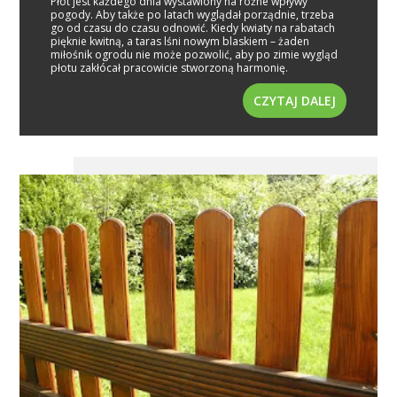
Płot jest każdego dnia wystawiony na różne wpływy
pogody. Aby także po latach wyglądał porządnie, trzeba
go od czasu do czasu odnowić. Kiedy kwiaty na rabatach
pięknie kwitną, a taras lśni nowym blaskiem – żaden
miłośnik ogrodu nie może pozwolić, aby po zimie wygląd
płotu zakłócał pracowicie stworzoną harmonię.
CZYTAJ DALEJ