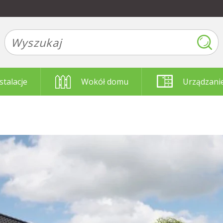
stalacje
Wokół domu
Urządzani