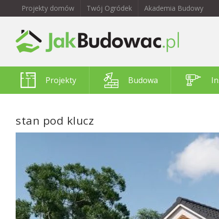
Projekty domów
Twój Ogródek
Akademia Budowy
Projekty
Budowa
In
stan pod klucz