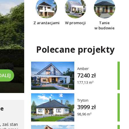
Z aranżacjami
W promocji
Tanie
w budowie
Polecane projekty
Amber
7240 zł
DALEJ
177,13 m²
Tryton
3999 zł
je
98,96 m²
 zaś stan