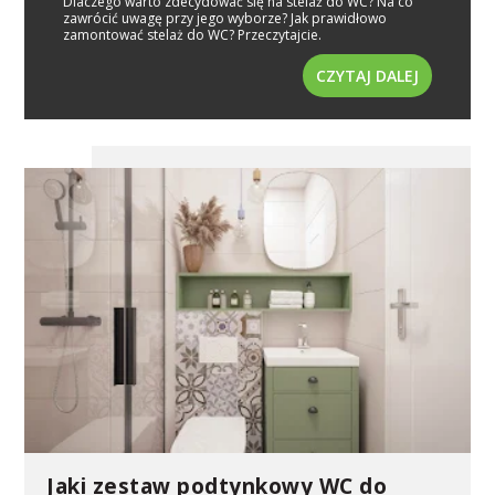
Dlaczego warto zdecydować się na stelaż do WC? Na co
zawrócić uwagę przy jego wyborze? Jak prawidłowo
zamontować stelaż do WC? Przeczytajcie.
CZYTAJ DALEJ
Jaki zestaw podtynkowy WC do