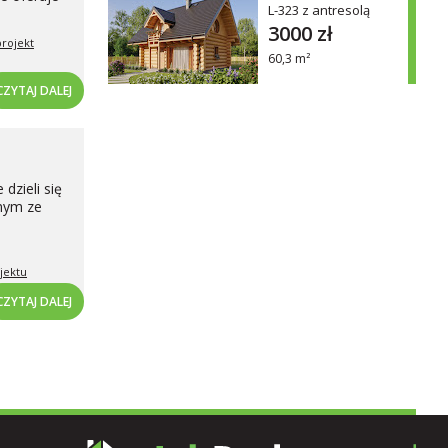
L-323 z antresolą
3000 zł
projekt
60,3 m²
CZYTAJ DALEJ
dzieli się
dnym ze
jektu
CZYTAJ DALEJ