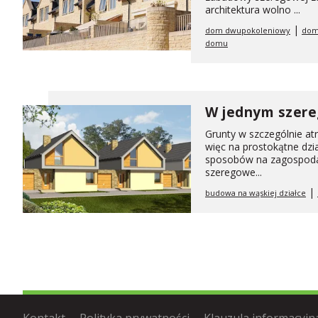
architektura wolno ...
|
dom dwupokoleniowy
dom
domu
W jednym szer
Grunty w szczególnie atr
więc na prostokątne dzia
sposobów na zagospodaro
szeregowe...
|
budowa na wąskiej działce