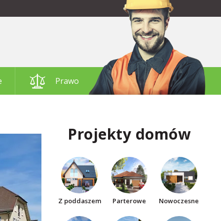
e
Prawo
Projekty domów
Z poddaszem
Parterowe
Nowoczesne