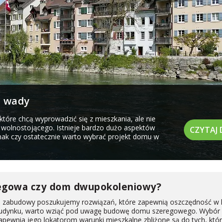
i wady
óre chcą wyprowadzić się z mieszkania, ale nie
wolnostojącego. Istnieje bardzo dużo aspektów
CZYTAJ 
ak czy ostatecznie warto wybrać projekt domu w
egowa czy dom dwupokoleniowy?
ju zabudowy poszukujemy rozwiązań, które zapewnią oszczędność w 
cji budynku, warto wziąć pod uwagę budowę domu szeregowego. Wybór
ewnia jego lokatorom warunki mieszkalne zbliżone są do tych, któr