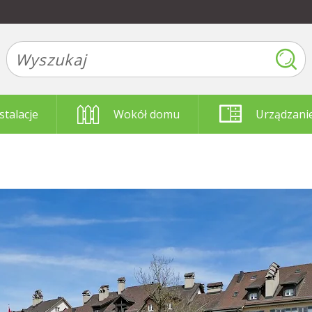
stalacje
Wokół domu
Urządzani