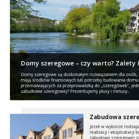
Domy szeregowe – czy warto? Zalety 
Domy szeregowe są doskonałym rozwiązaniem dla osób, kt
mają środków finansowych lub potrzeby budowania domu 
przemawiających za przeprowadzką do „szeregówek”, jedn
zabudowie szeregowej? Prezentujemy plusy i minusy...
Zabudowa szer
Jeżeli w wyborze rodza
realizacji i eksploata
zabudowy szeregowej zap