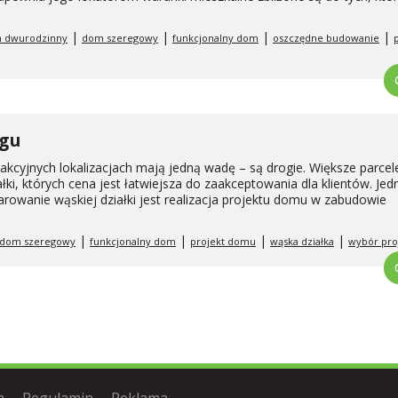
|
|
|
|
 dwurodzinny
dom szeregowy
funkcjonalny dom
oszczędne budowanie
egu
akcyjnych lokalizacjach mają jedną wadę – są drogie. Większe parcele 
łki, których cena jest łatwiejsza do zaakceptowania dla klientów. Je
wanie wąskiej działki jest realizacja projektu domu w zabudowie
|
|
|
|
dom szeregowy
funkcjonalny dom
projekt domu
wąska działka
wybór pro