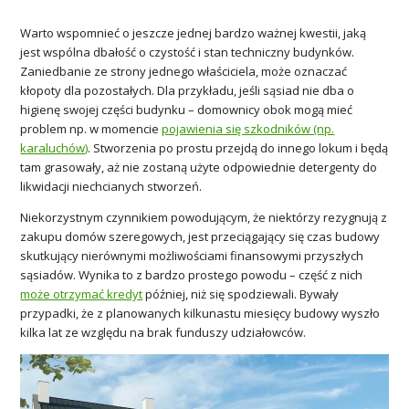
Warto wspomnieć o jeszcze jednej bardzo ważnej kwestii, jaką
jest wspólna dbałość o czystość i stan techniczny budynków.
Zaniedbanie ze strony jednego właściciela, może oznaczać
kłopoty dla pozostałych. Dla przykładu, jeśli sąsiad nie dba o
higienę swojej części budynku – domownicy obok mogą mieć
problem np. w momencie
pojawienia się szkodników (np.
karaluchów)
. Stworzenia po prostu przejdą do innego lokum i będą
tam grasowały, aż nie zostaną użyte odpowiednie detergenty do
likwidacji niechcianych stworzeń.
Niekorzystnym czynnikiem powodującym, że niektórzy rezygnują z
zakupu domów szeregowych, jest przeciągający się czas budowy
skutkujący nierównymi możliwościami finansowymi przyszłych
sąsiadów. Wynika to z bardzo prostego powodu – część z nich
może otrzymać kredyt
później, niż się spodziewali. Bywały
przypadki, że z planowanych kilkunastu miesięcy budowy wyszło
kilka lat ze względu na brak funduszy udziałowców.