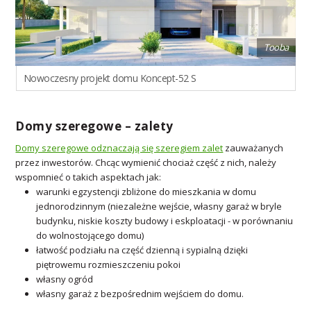
Tooba
Nowoczesny projekt domu Koncept-52 S
Domy szeregowe – zalety
Domy szeregowe odznaczają się szeregiem zalet
zauważanych
przez inwestorów. Chcąc wymienić chociaż część z nich, należy
wspomnieć o takich aspektach jak:
warunki egzystencji zbliżone do mieszkania w domu
jednorodzinnym (niezależne wejście, własny garaż w bryle
budynku, niskie koszty budowy i eskploatacji - w porównaniu
do wolnostojącego domu)
łatwość podziału na część dzienną i sypialną dzięki
piętrowemu rozmieszczeniu pokoi
własny ogród
własny garaż z bezpośrednim wejściem do domu.