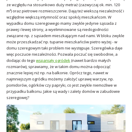
ze względu na stosunkowo duży metraż (zazwyczaj ok. min. 120
m²) oraz pietrowe rozmieszczenie. Dają też wiekszą niezależność i
względnie większą intymność oraz spokój mieszkańcom. W
wypadku domu szeregowego mamy zwykle jedynie sąsiada z
prawej i lewej strony, a wyeliminowane są niedogodności
związane np. z sąsiadem mieszkającym nad nami. W bloku zwykle
może przeszkadzać np. tupanie mieszkańców pietro wyżej - w
domu szeregowym taki problem nie występuje. Szeregówka daje
więc poczucie niezależności. Pozwala poczuć się swobodnie, a
dodając do tego
wspaniały ogródek
(nawet bardzo małych
rozmiarów), sprawiamy, że w takim domu można odpocząć
znacznie lepiej niż np. na balkonie. Oprócz tego, nawet w
najmniejszym ogródku możemy założyć uprawę warzyw, np.
pomidorów, ogórków czy papryki, co jest zwykle niemożliwe w
przypadku balkonu. Jakie są wady i zalety domów w zabudowie
szeregowej?