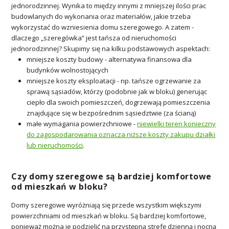
jednorodzinnej. Wynika to między innymi z mniejszej ilości prac
budowlanych do wykonania oraz materiałów, jakie trzeba
wykorzystać do wzniesienia domu szeregowego. A zatem -
dlaczego „szeregówka” jest tańsza od nieruchomości
jednorodzinnej? Skupimy się na kilku podstawowych aspektach:
mniejsze koszty budowy - alternatywa finansowa dla
budynków wolnostojących
mniejsze koszty eksploatacji - np. tańsze ogrzewanie za
sprawą sąsiadów, którzy (podobnie jak w bloku) generując
ciepło dla swoich pomieszczeń, dogrzewają pomieszczenia
znajdujące się w bezpośrednim sąsiedztwie (za ścianą)
małe wymagania powierzchniowe -
niewielki teren konieczny
do zagospodarowania oznacza niższe koszty zakupu działki
lub nieruchomości
.
Czy domy szeregowe są bardziej komfortowe
od mieszkań w bloku?
Domy szeregowe wyróżniają się przede wszystkim większymi
powierzchniami od mieszkań w bloku. Są bardziej komfortowe,
ponieważ można je podzielić na przystępną strefę dzienną i nocną