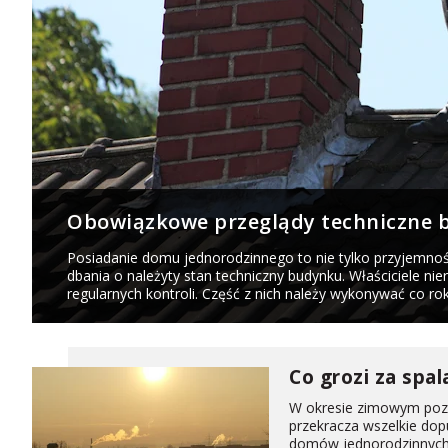
Obowiązkowe przeglądy techniczne
Posiadanie domu jednorodzinnego to nie tylko przyjemnoś
dbania o należyty stan techniczny budynku. Właściciele n
regularnych kontroli. Część z nich należy wykonywać co roku
Co grozi za spal
W okresie zimowym pozio
przekracza wszelkie dop
domów jednorodzinnych i