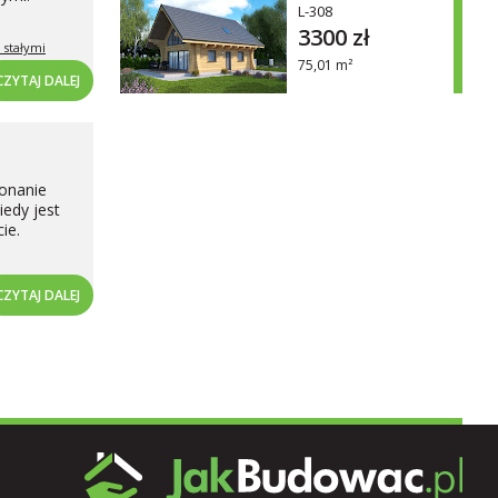
L-308
3300 zł
 stałymi
75,01 m²
CZYTAJ DALEJ
konanie
edy jest
ie.
CZYTAJ DALEJ