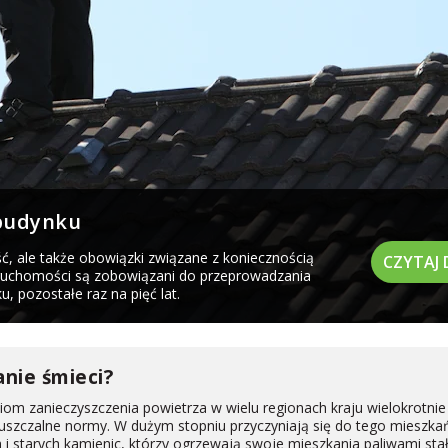
 budynku
ć, ale także obowiązki związane z koniecznością
CZYTAJ 
ieruchomości są zobowiązani do przeprowadzania
, pozostałe raz na pięć lat.
anie śmieci?
m zanieczyszczenia powietrza w wielu regionach kraju wielokrotnie
uszczalne normy. W dużym stopniu przyczyniają się do tego mieszka
 starych kamienic, którzy ogrzewają swoje mieszkania paliwami stał