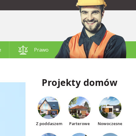
e
Prawo
Projekty domów
Z poddaszem
Parterowe
Nowoczesne