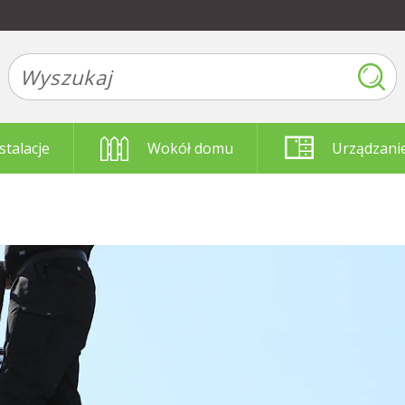
stalacje
Wokół domu
Urządzani