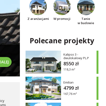
Z aranżacjami
W promocji
Tanie
w budowie
Polecane projekty
Kalipso 3 -
dwulokalowy PL.P
DALEJ
8550 zł
118,3 m²
Emilian
4799 zł
167,76 m²
ńcy
ymi.