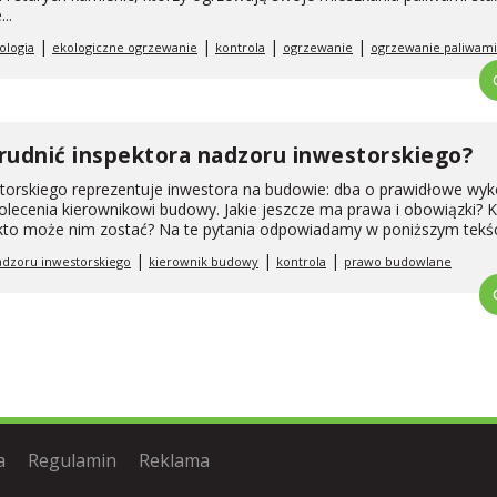
..
|
|
|
|
ologia
ekologiczne ogrzewanie
kontrola
ogrzewanie
ogrzewanie paliwami
rudnić inspektora nadzoru inwestorskiego?
torskiego reprezentuje inwestora na budowie: dba o prawidłowe wy
ecenia kierownikowi budowy. Jakie jeszcze ma prawa i obowiązki? Ki
 kto może nim zostać? Na te pytania odpowiadamy w poniższym tekśc
|
|
|
adzoru inwestorskiego
kierownik budowy
kontrola
prawo budowlane
a
Regulamin
Reklama