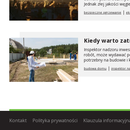
Jednak złej jakości węgie.
|
bezpieczne ogrzewanie
ek
Kiedy warto zat
Inspektor nadzoru inwes
robót, może wydawać pol
potrzebny na budowie i
|
budowa domu
inspektor n
Kontakt
Polityka prywatności
Klauzula informacyjn