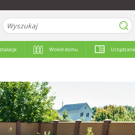
stalacje
Wokół domu
Urządzani