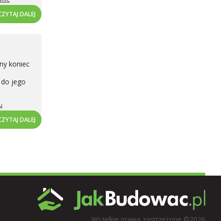
CZYTAJ DALEJ
ny koniec
 do jego
u
CZYTAJ DALEJ
Wszelkie prawa zastrzeżone ©2026