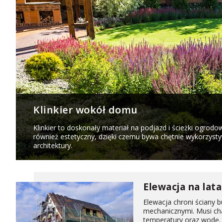
Klinkier wokół domu
Klinkier to doskonały materiał na podjazd i ścieżki ogrodo
również estetyczny, dzięki czemu bywa chętnie wykorzys
architektury.
Elewacja na lat
Elewacja chroni ściany 
mechanicznymi. Musi cha
temperatury oraz wodę. 