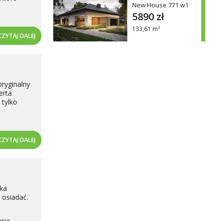
New House 771 w1
5890 zł
133,61 m²
CZYTAJ DALEJ
oryginalny
erta
 tylko
CZYTAJ DALEJ
lka
 osiadać.
anie