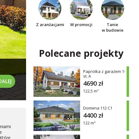
Z aranżacjami
W promocji
Tanie
w budowie
Polecane projekty
Paprotka z garażem 1-
st. A
DALEJ
4690 zł
122,5 m²
Domena 112 C1
4400 zł
122 m²
eniami
e
Które