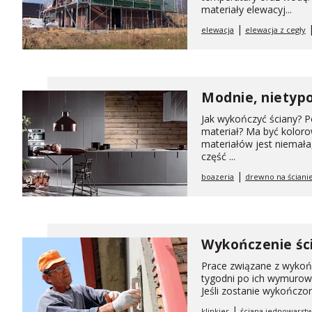
materiały elewacyj...
|
elewacja
elewacja z cegły
Modnie, nietyp
Jak wykończyć ściany? P
materiał? Ma być koloro
materiałów jest niemała,
część ...
|
boazeria
drewno na ściani
Wykończenie śc
Prace związane z wykońc
tygodni po ich wymurow
Jeśli zostanie wykończo
|
klinkier
ściana jednowarst