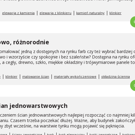
|
|
|
|
elewacja z kamienia
elewacja z klinkieru
kamień naturalny
klinkier
owo, różnorodnie
omalować jedną z dostępnych na rynku farb czy też wybrać bardziej 
wo i wzorzyście czy spokojnie i bez szaleństw? Dostępna na rynku of
 a cegły, drewno, szkło, miękkie okładziny i trójwymiarowe panele to
|
|
|
|
e
klinkier
malowanie ścian
materiały wykończeniowe
okładzina ścienna
ian jednowarstwowych
zeniem ścian jednowarstwowych najlepiej rozpocząć co najmniej ki
aniu. Czasem trzeba poczekać dłużej. Ważne, aby budynek zakończył
ny zbyt wcześnie, na warstwie tynku mogą pojawić się pęknięcia.
|
|
|
|
|
wowa
ściany zewnętrzne
tynk
tynk elewacyjny
tynki zewnętrzne
tynkow