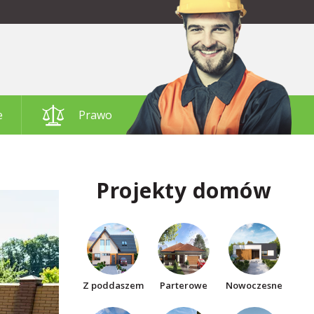
e
Prawo
Projekty domów
Z poddaszem
Parterowe
Nowoczesne