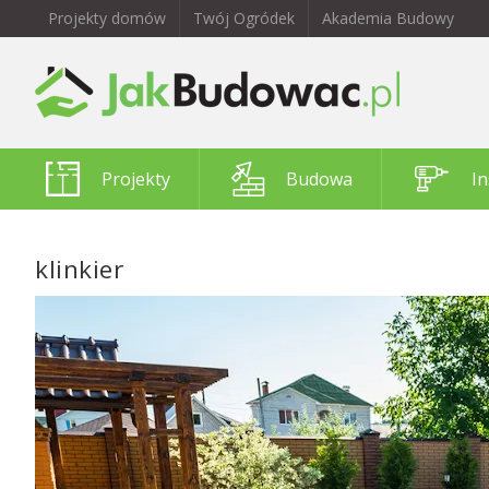
Projekty domów
Twój Ogródek
Akademia Budowy
Projekty
Budowa
In
klinkier