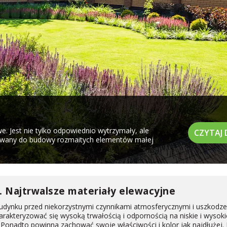
we. Jest nie tylko odpowiednio wytrzymały, ale
CZYTAJ 
tywany do budowy rozmaitych elementów małej
a. Najtrwalsze materiały elewacyjne
budynku przed niekorzystnymi czynnikami atmosferycznymi i uszkodz
rakteryzować się wysoką trwałością i odpornością na niskie i wysoki
Ponadto powinna zachować swoje właściwości i kolor jak najdłużej. 