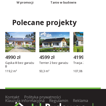
W promocji
Tanie w budowie
Polecane projekty
4990 zł
4599 zł
4199 zł
Gąska III bez garażu
Terrier 2 bez garażu
Tracja 2 G1
B
119,2 m²
93,3 m²
107,08 m²
Kontakt
Polityka prywatności
Klauzula informacyjna
Regulamin
Reklama