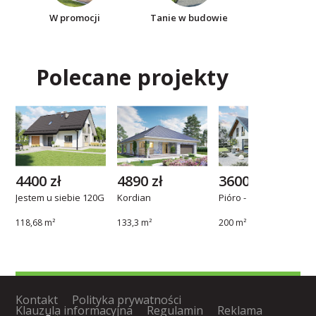
W promocji
Tanie w budowie
Polecane projekty
4400 zł
4890 zł
3600 zł
Jestem u siebie 120G
Kordian
Pióro - 11
118,68 m²
133,3 m²
200 m²
Kontakt
Polityka prywatności
Klauzula informacyjna
Regulamin
Reklama