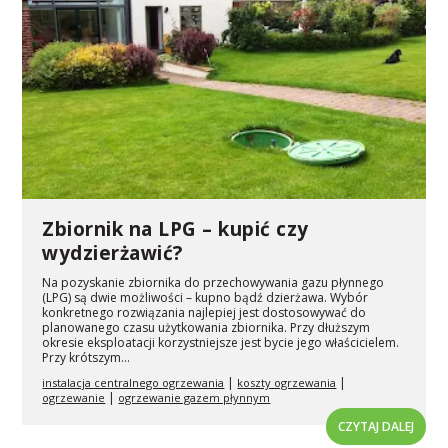
Zbiornik na LPG – kupić czy
wydzierżawić?
Na pozyskanie zbiornika do przechowywania gazu płynnego
(LPG) są dwie możliwości – kupno bądź dzierżawa. Wybór
konkretnego rozwiązania najlepiej jest dostosowywać do
planowanego czasu użytkowania zbiornika. Przy dłuższym
okresie eksploatacji korzystniejsze jest bycie jego właścicielem.
Przy krótszym...
|
|
instalacja centralnego ogrzewania
koszty ogrzewania
|
ogrzewanie
ogrzewanie gazem płynnym
CZYTAJ DALEJ