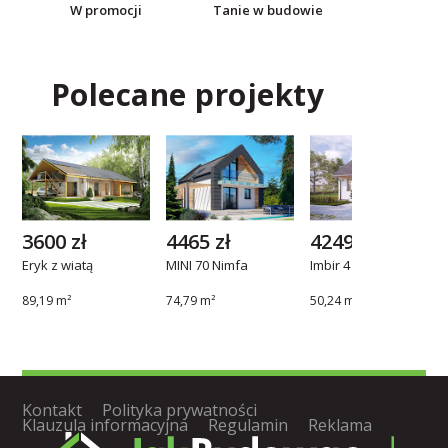
W promocji
Tanie w budowie
Polecane projekty
3600 zł
4465 zł
4249 zł
Eryk z wiatą
MINI 70 Nimfa
Imbir 4
89,19 m²
74,79 m²
50,24 m²
Kontakt
Polityka prywatności
Klauzula informacyjna
Regulamin
Reklama