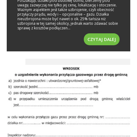
Poszukując działki pod budowę domu, bierzemy pod
uwagę zazwyczaj nie tylko jej cenę, lokalizację i otoczenie.
Ważnym aspektem jest także uzbrojenie, czyli obecność
przyłączy prądu, wody i – opcjonalnie – gazu. Działka
nieuzbrojona może być nawet o ok. 25% tańsza niż
uzbrojona w tej samej okolicy, jednak warto zdawać sobie
sprawę z kosztów podłączen...
CZYTAJ DALEJ