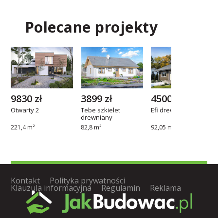
Polecane projekty
9830 zł
3899 zł
4500 zł
Otwarty 2
Tebe szkielet
Efi drewniany
drewniany
221,4 m²
82,8 m²
92,05 m²
Kontakt
Polityka prywatności
Klauzula informacyjna
Regulamin
Reklama