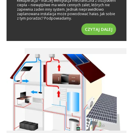
Rekuperacja – inaczej wentylacja mechaniczna z odzyskiem
ciepła – niewątpliwe ma wiele cennych zalet, których nie
zapewnia żaden inny system. Jednak nieprawidłowo
zaplanowana instalacja może powodować hałas. Jak sobie
z tym poradzić? Podpowiadamy.
CZYTAJ DALEJ