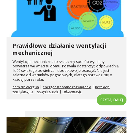
Prawidłowe działanie wentylacji
mechanicznej
Wentylacja mechaniczna to skuteczny sposób wymiany
powietrza we wnętrzu domu. Pozwala dostarczyć odpowiednią
ilość świeżego powietrza i dodatkowo je osuszyć. Nie jest
zależna od warunków pogodowych, dlatego sprawdzi się o
każdej porze roku.
|
|
dom dla alergika
energooszczędne rozwiązania
instalacja
|
|
wentylacyjna
odzysk ciepła
rekuperacja
CZYTAJ DALEJ