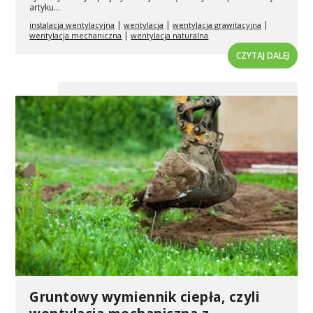
artyku...
|
|
|
instalacja wentylacyjna
wentylacja
wentylacja grawitacyjna
|
wentylacja mechaniczna
wentylacja naturalna
CZYTAJ DALEJ
Gruntowy wymiennik ciepła, czyli