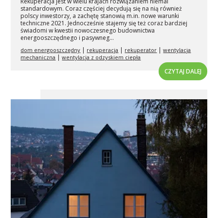
Rekuperacja jest w wielu krajach rozwiązaniem niemal
standardowym. Coraz częściej decydują się na nią również
polscy inwestorzy, a zachętę stanowią m.in. nowe warunki
techniczne 2021. Jednocześnie stajemy się też coraz bardziej
świadomi w kwestii nowoczesnego budownictwa
energooszczędnego i pasywneg...
|
|
|
dom energooszczędny
rekuperacja
rekuperator
wentylacja
|
mechaniczna
wentylacja z odzyskiem ciepła
CZYTAJ DALEJ