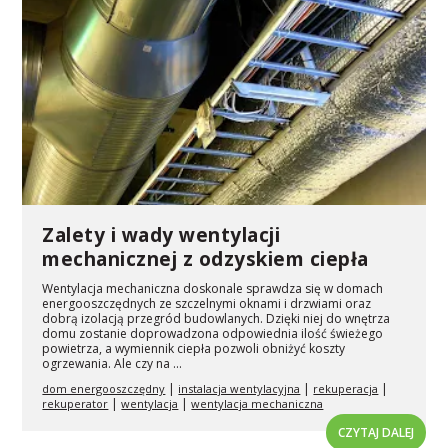
Zalety i wady wentylacji
mechanicznej z odzyskiem ciepła
Wentylacja mechaniczna doskonale sprawdza się w domach
energooszczędnych ze szczelnymi oknami i drzwiami oraz
dobrą izolacją przegród budowlanych. Dzięki niej do wnętrza
domu zostanie doprowadzona odpowiednia ilość świeżego
powietrza, a wymiennik ciepła pozwoli obniżyć koszty
ogrzewania. Ale czy na ...
|
|
|
dom energooszczędny
instalacja wentylacyjna
rekuperacja
|
|
rekuperator
wentylacja
wentylacja mechaniczna
CZYTAJ DALEJ