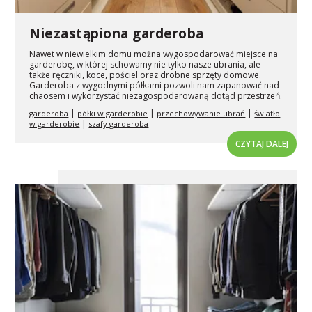
Niezastąpiona garderoba
Nawet w niewielkim domu można wygospodarować miejsce na
garderobę, w której schowamy nie tylko nasze ubrania, ale
także ręczniki, koce, pościel oraz drobne sprzęty domowe.
Garderoba z wygodnymi półkami pozwoli nam zapanować nad
chaosem i wykorzystać niezagospodarowaną dotąd przestrzeń.
|
|
|
garderoba
półki w garderobie
przechowywanie ubrań
światło
|
w garderobie
szafy garderoba
CZYTAJ DALEJ