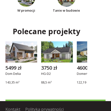
W promocji
Tanie w budowie
Polecane projekty
5499 zł
3750 zł
4600 zł
Dom Delia
HG-D2
Domena 112 B1
143,35 m²
88,5 m²
122,19 m²
Kontakt
Polityka prywatności