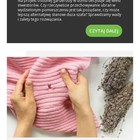
Na projekt osobnej garderoby w domu decyduje się wielu
inwestorów. Czy rzeczywiście przechowywanie ubrań w
wydzielonym pomieszczeniu jest tak pożądane, czy może
lepszą alternatywę stanowi duża szafa? Sprawdzamy wady
i zalety tego rozwiązania.
CZYTAJ DALEJ