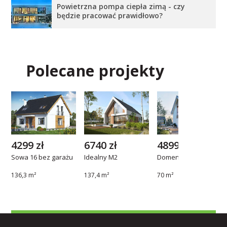
Powietrzna pompa ciepła zimą - czy
będzie pracować prawidłowo?
Polecane projekty
4299 zł
6740 zł
4899 zł
Sowa 16 bez garażu
Idealny M2
Domena 208 C2
136,3 m²
137,4 m²
70 m²