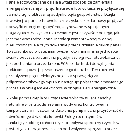
Panele fotowoltaiczne działają w taki sposób, że zamieniają
energię słoneczną w... prąd. Instalacje fotowoltaiczne przyłącza się
do instalacji elektrycznej budynku bądź gospodarstwa. Dzięki
inwestycji w panele fotowoltaiczne zyskuje się darmowy prąd, zaś
nadwyżki energii mogą być magazynowane w specjalnych
magazynach. Wszystko uzależnione jest oczywiście od tego, jaka
jest moc oraz rodzaj danej instalacji zamontowanej w danej
nieruchomości. Na czym dokładnie polega działanie takich paneli?
To stosunkowo proste, mianowicie: foton, minimalna jednostka
światła podczas padania na pojedyncze ogniwa fotowoltaiczne,
jest pochłaniana przez krzem. Później dochodzi do wybijania
elektronu z pozycji i przymuszenie go do ruchu. Ten ruch jest
przepływem prądu elektrycznego. Za sprawą złącza
półprzewodnikowego typu p-n następuje połączenie omawianego
procesu w obiegiem elektronów w obrębie sieci energetycznej.
Z kolei pompa ciepła to urządzenie wykorzystujące zasoby
naturalne w celu podgrzewania wody oraz kontrolowania
temperatury w mieszkaniu. Działanie pomp można przyrównać do
odwróconego działania lodówki. Polega to na tym, iż w
zamkniętym obiegu chłodniczym przepływa specjalny czynnik w
postaci gazu – nagrzewa się on pod wpływem sprężania przez