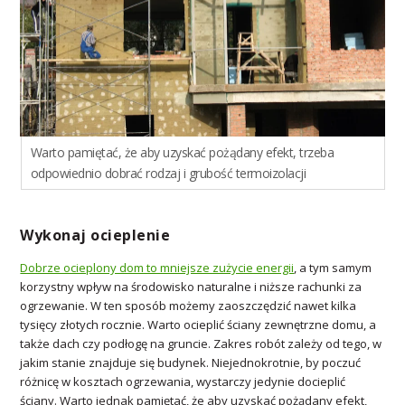
Warto pamiętać, że aby uzyskać pożądany efekt, trzeba
odpowiednio dobrać rodzaj i grubość termoizolacji
Wykonaj ocieplenie
Dobrze ocieplony dom to mniejsze zużycie energii
, a tym samym
korzystny wpływ na środowisko naturalne i niższe rachunki za
ogrzewanie. W ten sposób możemy zaoszczędzić nawet kilka
tysięcy złotych rocznie. Warto ocieplić ściany zewnętrzne domu, a
także dach czy podłogę na gruncie. Zakres robót zależy od tego, w
jakim stanie znajduje się budynek. Niejednokrotnie, by poczuć
różnicę w kosztach ogrzewania, wystarczy jedynie docieplić
ściany. Warto jednak pamiętać, że aby uzyskać pożądany efekt,