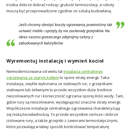
trzeba dobrze dobrać rodzaj i grubość termoizolacji, a roboty
muszą być przeprowadzone zgodnie ze sztuką budowlaną.
Jeśli chcemy obniżyć koszty ogrzewania, powinniśmy tak
ustawić meble i sprzęty, by nie zasłaniały grzejników. Na
okres sezonu grzewczego zdejmijmy osłony z
zabudowanych kaloryferów.
Wyremontuj instalację i wymień kocioł
Niemodernizowana od wielu lat
instalacja centralnego
ogrzewania ze starym kotłem
to spore straty energii. Taka
instalacja, zwykle wykonana ze stalowych rur, z grzejnikami
stalowymi lub żeliwnymi to przede wszystkim duże średnice
nieizolowanych rur i konieczność ogrzania sporej ilości wody. Tam,
gdzie rury są nieizolowane, występują też znaczne straty energii.
Współczesne instalacje centralnego ogrzewania charakteryzują
się niską bezwładnością. To przede wszystkim cieńsze i dobrze
izolowane rury, a także grzejniki z zaworami termostatycznymi,
które pozwalają w łatwy sposób kontrolować temperaturę