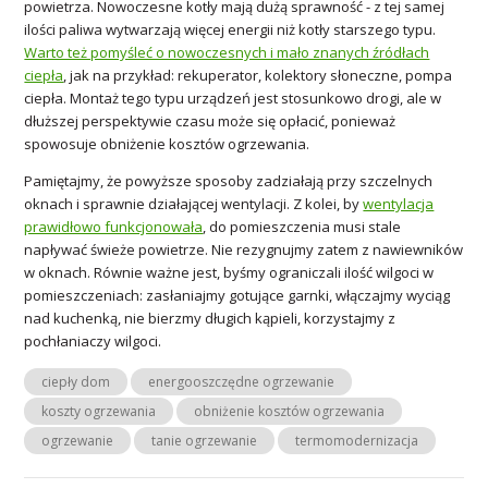
powietrza. Nowoczesne kotły mają dużą sprawność - z tej samej
ilości paliwa wytwarzają więcej energii niż kotły starszego typu.
Warto też pomyśleć o nowoczesnych i mało znanych źródłach
ciepła
, jak na przykład: rekuperator, kolektory słoneczne, pompa
ciepła. Montaż tego typu urządzeń jest stosunkowo drogi, ale w
dłuższej perspektywie czasu może się opłacić, ponieważ
spowosuje obniżenie kosztów ogrzewania.
Pamiętajmy, że powyższe sposoby zadziałają przy szczelnych
oknach i sprawnie działającej wentylacji. Z kolei, by
wentylacja
prawidłowo funkcjonowała
, do pomieszczenia musi stale
napływać świeże powietrze. Nie rezygnujmy zatem z nawiewników
w oknach. Równie ważne jest, byśmy ograniczali ilość wilgoci w
pomieszczeniach: zasłaniajmy gotujące garnki, włączajmy wyciąg
nad kuchenką, nie bierzmy długich kąpieli, korzystajmy z
pochłaniaczy wilgoci.
ciepły dom
energooszczędne ogrzewanie
koszty ogrzewania
obniżenie kosztów ogrzewania
ogrzewanie
tanie ogrzewanie
termomodernizacja