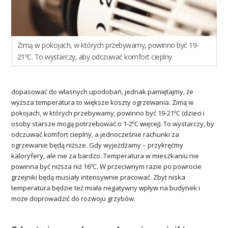
Zimą w pokojach, w których przebywamy, powinno być 19-
21ºC. To wystarczy, aby odczuwać komfort cieplny
dopasować do własnych upodobań, jednak pamiętajmy, że
wyższa temperatura to większe koszty ogrzewania. Zimą w
pokojach, w których przebywamy, powinno być 19-21ºC (dzieci i
osoby starsze mogą potrzebować o 1-2ºC więcej). To wystarczy, by
odczuwać komfort cieplny, a jednocześnie rachunki za
ogrzewanie będą niższe. Gdy wyjeżdżamy – przykręćmy
kaloryfery, ale nie za bardzo. Temperatura w mieszkaniu nie
powinna być niższa niż 16ºC. W przeciwnym razie po powrocie
grzejniki będą musiały intensywnie pracować. Zbyt niska
temperatura będzie też miała negatywny wpływ na budynek i
może doprowadzić do rozwoju grzybów.