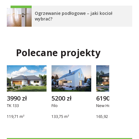
Ogrzewanie podłogowe – jaki kocioł
wybrać?
Polecane projekty
3990 zł
5200 zł
6190 zł
TK 133
Filo
New House 770 w2
119,71 m²
133,75 m²
165,92 m²