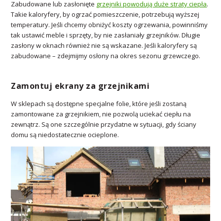
Zabudowane lub zasłonięte
grzejniki powodują duże straty ciepła
.
Takie kaloryfery, by ogrzać pomieszczenie, potrzebują wyższej
temperatury. Jeśli chcemy obniżyć koszty ogrzewania, powinniśmy
tak ustawić meble i sprzęty, by nie zasłaniały grzejników. Długie
zasłony w oknach również nie są wskazane. Jeśli kaloryfery są
zabudowane – zdejmijmy osłony na okres sezonu grzewczego.
Zamontuj ekrany za grzejnikami
W sklepach są dostępne specjalne folie, które jeśli zostaną
zamontowane za grzejnikiem, nie pozwolą uciekać ciepłu na
zewnątrz. Są one szczególnie przydatne w sytuacji, gdy ściany
domu są niedostatecznie ocieplone.