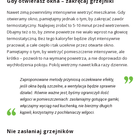
Gdy otwierasz okna – zakręcaj grzejniki
Nawet zimą powinniśmy intensywnie wietrzyć mieszkanie. Gdy
otwieramy okno, pamiętajmy jednak o tym, by zakręcać zawór
termostatyczny. Najlepiej zrobić to 5-10 minut przed wietrzeniem.
Dbajmy też o to, by zimne powietrze nie wiało wprost na głowicę
termostatyczną. Bez tego kaloryfer będzie zbyt intensywnie
pracował, a całe ciepło i tak ucieknie przez otwarte okno.
Pamiętajmy o tym, by wietrzyć pomieszczenie intensywnie, ale
krótko – pozwoli to na wymianę powietrza, a nie doprowadzi do
wychłodzenia pokoju. Pokój wietrzmy nawet kilka razy dziennie.
Zaproponowane metody przyniosą oczekiwane efekty,
jeśli okna będą szczelne, a wentylacja będzie sprawnie
działać. Równie ważne jest, byśmy ograniczyli ilość
wilgoci w pomieszczeniach: zasłaniajmy gotujące garnki,
włączajmy wyciąg nad kuchenką, nie bierzmy długich
kąpieli, korzystajmy z pochłaniaczy wilgoci.
Nie zasłaniaj grzejników