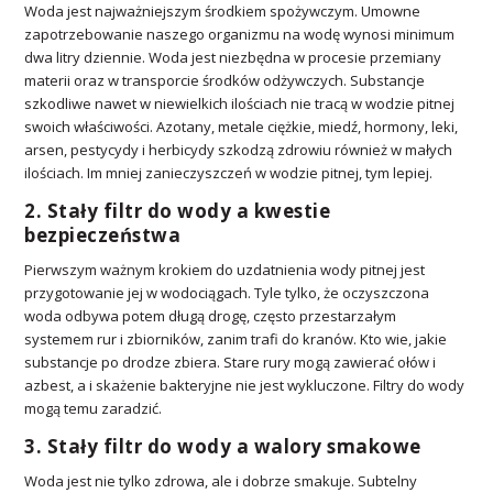
Woda jest najważniejszym środkiem spożywczym. Umowne
zapotrzebowanie naszego organizmu na wodę wynosi minimum
dwa litry dziennie. Woda jest niezbędna w procesie przemiany
materii oraz w transporcie środków odżywczych. Substancje
szkodliwe nawet w niewielkich ilościach nie tracą w wodzie pitnej
swoich właściwości. Azotany, metale ciężkie, miedź, hormony, leki,
arsen, pestycydy i herbicydy szkodzą zdrowiu również w małych
ilościach. Im mniej zanieczyszczeń w wodzie pitnej, tym lepiej.
2. Stały filtr do wody a kwestie
bezpieczeństwa
Pierwszym ważnym krokiem do uzdatnienia wody pitnej jest
przygotowanie jej w wodociągach. Tyle tylko, że oczyszczona
woda odbywa potem długą drogę, często przestarzałym
systemem rur i zbiorników, zanim trafi do kranów. Kto wie, jakie
substancje po drodze zbiera. Stare rury mogą zawierać ołów i
azbest, a i skażenie bakteryjne nie jest wykluczone. Filtry do wody
mogą temu zaradzić.
3. Stały filtr do wody a walory smakowe
Woda jest nie tylko zdrowa, ale i dobrze smakuje. Subtelny