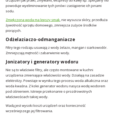
urządzeń jak pralki, zmywarki, ekspresy do kawy itp. Specjalny filtr
powoduje wyeliminowanie tych jonów i zastąpienie ich jonami
sodu.
Zmiękczona woda ma lepszy smak
, nie wysusza skóry, przedłuża
żywotność sprzętu domowego, zmniejsza zużycie środków
piorących.
Odżelaziaczo-odmanganiacze
Filtry tego rodzaju usuwają z wody żelazo, mangan i siarkowodór.
Zmniejszają mętność i zabarwienie wody.
Jonizatory i generatory wodoru
Nie są to właściwie filtry, ale często montowane w kuchni
urządzenia zmieniające właściwości wody. Działają na zasadzie
elektrolizy. Powstaje w wyniku tego procesu woda alkaliczna oraz
woda kwaśna. Z kolei generator wodoru nasyca wodę wodorem
pod ciśnieniem. Istnieje przekonanie o prozdrowotnych
właściwościach takiej wody.
Wadą jest wysoki koszt urządzeń oraz konieczność
wcześniejszego jej filtrowania.