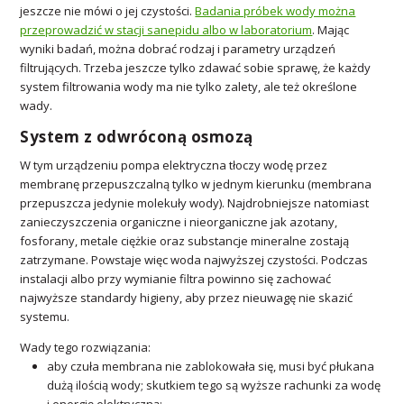
jeszcze nie mówi o jej czystości.
Badania próbek wody można
przeprowadzić w stacji sanepidu albo w laboratorium
. Mając
wyniki badań, można dobrać rodzaj i parametry urządzeń
filtrujących. Trzeba jeszcze tylko zdawać sobie sprawę, że każdy
system filtrowania wody ma nie tylko zalety, ale też określone
wady.
System z odwróconą osmozą
W tym urządzeniu pompa elektryczna tłoczy wodę przez
membranę przepuszczalną tylko w jednym kierunku (membrana
przepuszcza jedynie molekuły wody). Najdrobniejsze natomiast
zanieczyszczenia organiczne i nieorganiczne jak azotany,
fosforany, metale ciężkie oraz substancje mineralne zostają
zatrzymane. Powstaje więc woda najwyższej czystości. Podczas
instalacji albo przy wymianie filtra powinno się zachować
najwyższe standardy higieny, aby przez nieuwagę nie skazić
systemu.
Wady tego rozwiązania:
aby czuła membrana nie zablokowała się, musi być płukana
dużą ilością wody; skutkiem tego są wyższe rachunki za wodę
i energię elektryczną;