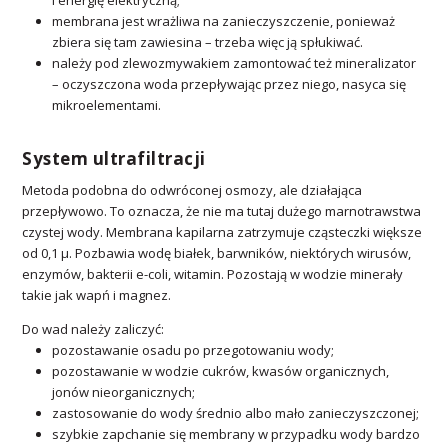
membrana jest wrażliwa na zanieczyszczenie, ponieważ
zbiera się tam zawiesina – trzeba więc ją spłukiwać.
należy pod zlewozmywakiem zamontować też mineralizator
– oczyszczona woda przepływając przez niego, nasyca się
mikroelementami.
System ultrafiltracji
Metoda podobna do odwróconej osmozy, ale działająca
przepływowo. To oznacza, że nie ma tutaj dużego marnotrawstwa
czystej wody. Membrana kapilarna zatrzymuje cząsteczki większe
od 0,1 µ. Pozbawia wodę białek, barwników, niektórych wirusów,
enzymów, bakterii e-coli, witamin. Pozostają w wodzie minerały
takie jak wapń i magnez.
Do wad należy zaliczyć:
pozostawanie osadu po przegotowaniu wody;
pozostawanie w wodzie cukrów, kwasów organicznych,
jonów nieorganicznych;
zastosowanie do wody średnio albo mało zanieczyszczonej;
szybkie zapchanie się membrany w przypadku wody bardzo