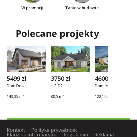
W promocji
Tanie w budowie
Polecane projekty
5499 zł
3750 zł
4600 zł
Dom Delia
HG-D2
Domena 112 B1
143,35 m²
88,5 m²
122,19 m²
Kontakt
Polityka prywatności
Klauzula informacyjna
Regulamin
Reklama