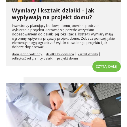
Wymiary i kształt działki – jak
wypływają na projekt domu?
Inwestorzy planujący budowę domu, powinni podczas
wybierania projektu kierować się przede wszystkim
dopasowaniem do działki. Jej lokalizacja, kształt i wymiary mają
ogromny wpływ na przyszły projekt domu. Zobacz poniżej, jakie
elementy mogą ograniczać wybór dowolnego projektu i jak
dobrze dopasować ...
|
|
|
dom jednorodzinny
działka budowlana
kształt działki
|
odległość od granicy działki
projekt domu
CZYTAJ DALEJ