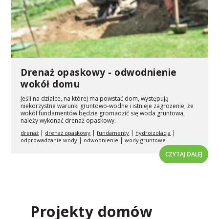
Drenaż opaskowy - odwodnienie
wokół domu
Jeśli na działce, na której ma powstać dom, występują
niekorzystne warunki gruntowo-wodne i istnieje zagrożenie, że
wokół fundamentów będzie gromadzić się woda gruntowa,
należy wykonać drenaż opaskowy.
|
|
|
|
drenaż
drenaż opaskowy
fundamenty
hydroizolacja
|
|
odprowadzanie wody
odwodnienie
wody gruntowe
CZYTAJ DALEJ
Projekty domów