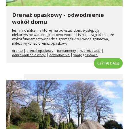
Drenaż opaskowy - odwodnienie
wokół domu
Jeśli na działce, na której ma powstać dom, występują
niekorzystne warunki gruntowo-wodne i istnieje zagrożenie, że
wokół fundamentów będzie gromadzić się woda gruntowa,
należy wykonać drenaż opaskowy.
|
|
|
|
drenaż
drenaż opaskowy
fundamenty
hydroizolacja
|
|
odprowadzanie wody
odwodnienie
wody gruntowe
CZYTAJ DALEJ