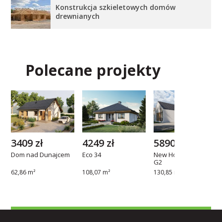
Konstrukcja szkieletowych domów
drewnianych
Polecane projekty
3409 zł
4249 zł
5890 zł
Dom nad Dunajcem
Eco 34
New House 719 w1
G2
62,86 m²
108,07 m²
130,85 m²