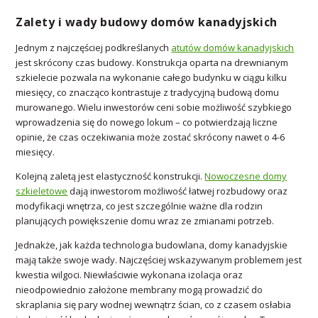
Zalety i wady budowy domów kanadyjskich
Jednym z najczęściej podkreślanych
atutów domów kanadyjskich
jest skrócony czas budowy. Konstrukcja oparta na drewnianym
szkielecie pozwala na wykonanie całego budynku w ciągu kilku
miesięcy, co znacząco kontrastuje z tradycyjną budową domu
murowanego. Wielu inwestorów ceni sobie możliwość szybkiego
wprowadzenia się do nowego lokum – co potwierdzają liczne
opinie, że czas oczekiwania może zostać skrócony nawet o 4-6
miesięcy.
Kolejną zaletą jest elastyczność konstrukcji.
Nowoczesne domy
szkieletowe
dają inwestorom możliwość łatwej rozbudowy oraz
modyfikacji wnętrza, co jest szczególnie ważne dla rodzin
planujących powiększenie domu wraz ze zmianami potrzeb.
Jednakże, jak każda technologia budowlana, domy kanadyjskie
mają także swoje wady. Najczęściej wskazywanym problemem jest
kwestia wilgoci. Niewłaściwie wykonana izolacja oraz
nieodpowiednio założone membrany mogą prowadzić do
skraplania się pary wodnej wewnątrz ścian, co z czasem osłabia