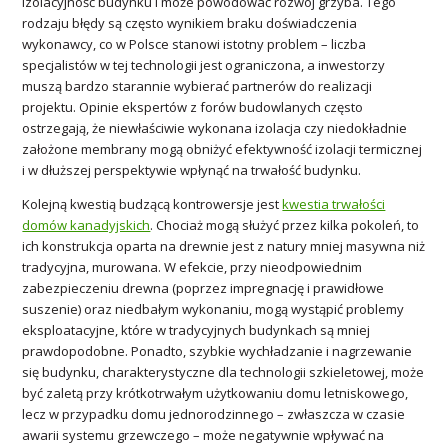
izolacyjność budynku i może powodować rozwój grzyba. Tego
rodzaju błędy są często wynikiem braku doświadczenia
wykonawcy, co w Polsce stanowi istotny problem – liczba
specjalistów w tej technologii jest ograniczona, a inwestorzy
muszą bardzo starannie wybierać partnerów do realizacji
projektu. Opinie ekspertów z forów budowlanych często
ostrzegają, że niewłaściwie wykonana izolacja czy niedokładnie
założone membrany mogą obniżyć efektywność izolacji termicznej
i w dłuższej perspektywie wpłynąć na trwałość budynku.
Kolejną kwestią budzącą kontrowersje jest
kwestia trwałości
domów kanadyjskich
. Chociaż mogą służyć przez kilka pokoleń, to
ich konstrukcja oparta na drewnie jest z natury mniej masywna niż
tradycyjna, murowana. W efekcie, przy nieodpowiednim
zabezpieczeniu drewna (poprzez impregnację i prawidłowe
suszenie) oraz niedbałym wykonaniu, mogą wystąpić problemy
eksploatacyjne, które w tradycyjnych budynkach są mniej
prawdopodobne. Ponadto, szybkie wychładzanie i nagrzewanie
się budynku, charakterystyczne dla technologii szkieletowej, może
być zaletą przy krótkotrwałym użytkowaniu domu letniskowego,
lecz w przypadku domu jednorodzinnego – zwłaszcza w czasie
awarii systemu grzewczego – może negatywnie wpływać na