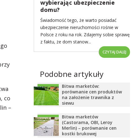
wybierając ubezpieczenie
domu?
Świadomość tego, że warto posiadać
ubezpieczenie nieruchomości rośnie w
Polsce z roku na rok. Zdajemy sobie sprawę
z faktu, że dom stanow...
ego
CZYTAJ DALEJ
przy
Podobne artykuły
Bitwa marketów:
stwa
porównanie cen produktów
na założenie trawnika z
, co
siewu
lin –
Bitwa marketów
(Castorama, OBI, Leroy
Merlin) – porównanie cen
kostki brukowej