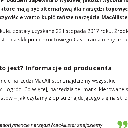
 Producent zapewnia o wysokiej jakości wykonani
 które mają być alternatywą dla narzędzi topowy
zywiście warto kupić tańsze narzędzia MacAlliste
ule, zostały uzyskane 22 listopada 2017 roku. Źród
e strona sklepu internetowego Castorama (ceny aktu
 to jest? Informacje od producenta
cie narzędzi MacAllister znajdziemy wszystkie
i ogród. Co więcej, narzędzia tej marki kierowane s
istów – jak czytamy z opisu znajdującego się na stro
asortymencie narzędzi MacAllister znajdziemy