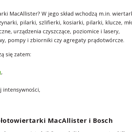
ki MacAllister? W jego skład wchodzą m.in. wiertark
rki, pilarki, szlifierki, kosiarki, pilarki, klucze, mł
zne, urządzenia czyszczące, poziomice i lasery,
y, pompy i zbiorniki czy agregaty prądotwórcze.
ą się zatem:
u
,
j intensywności,
towiertarki MacAllister i Bosch