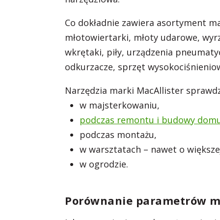
Co dokładnie zawiera asortyment mar
młotowiertarki, młoty udarowe, wyrzyna
wkrętaki, piły, urządzenia pneumatyc
odkurzacze, sprzęt wysokociśnieniow
Narzędzia marki MacAllister sprawdz
w majsterkowaniu,
podczas remontu i budowy dom
podczas montażu,
w warsztatach – nawet o większe
w ogrodzie.
Porównanie parametrów mło