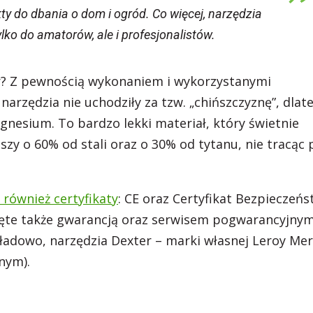
y do dbania o dom i ogród. Co więcej, narzędzia
ylko do amatorów, ale i profesjonalistów.
r? Z pewnością wykonaniem i wykorzystanymi
narzędzia nie uchodziły za tzw. „chińszczyznę”, dlat
nesium. To bardzo lekki materiał, który świetnie
szy o 60% od stali oraz o 30% od tytanu, nie tracąc 
również certyfikaty
: CE oraz Certyfikat Bezpieczeń
bjęte także gwarancją oraz serwisem pogwarancyjnym
adowo, narzędzia Dexter – marki własnej Leroy Mer
nym).