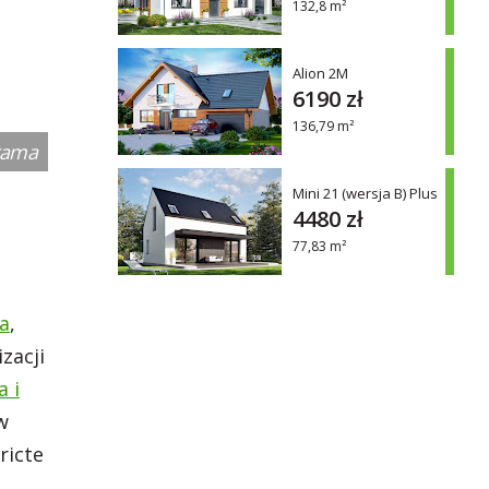
132,8 m²
Alion 2M
6190 zł
136,79 m²
rama
Mini 21 (wersja B) Plus
4480 zł
77,83 m²
a
,
zacji
a i
w
ricte