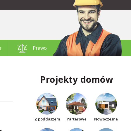
e
Prawo
Projekty domów
Z poddaszem
Parterowe
Nowoczesne