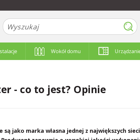
stalacje
Wokół domu
Urządzani
r - co to jest? Opinie
 są jako marka własna jednej z największych sieci