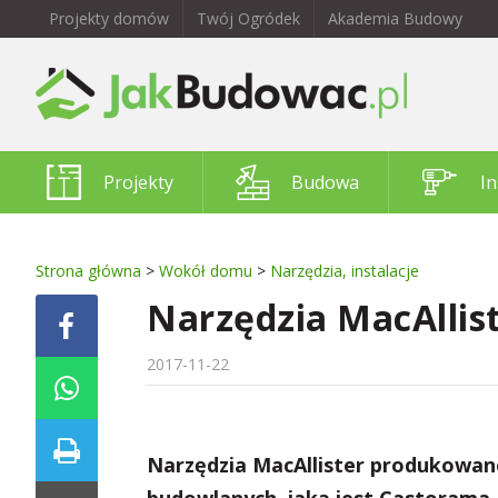
Projekty domów
Twój Ogródek
Akademia Budowy
Projekty
Budowa
In
Strona główna
>
Wokół domu
>
Narzędzia, instalacje
Narzędzia MacAlliste
2017-11-22
Narzędzia MacAllister produkowane