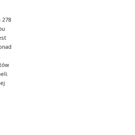
a 278
pu
est
ponad
otów
eli.
ej