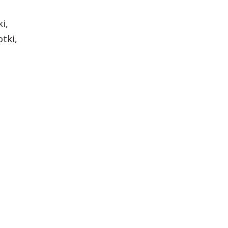
i,
otki,