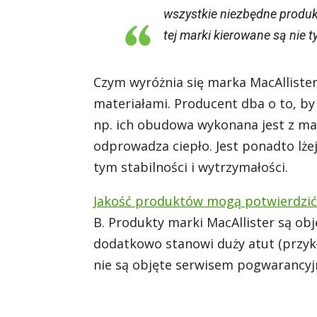
wszystkie niezbędne produkt
tej marki kierowane są nie t
Czym wyróżnia się marka MacAlliste
materiałami. Producent dba o to, by 
np. ich obudowa wykonana jest z mag
odprowadza ciepło. Jest ponadto lżej
tym stabilności i wytrzymałości.
Jakość produktów mogą potwierdzić 
B. Produkty marki MacAllister są o
dodatkowo stanowi duży atut (przykł
nie są objęte serwisem pogwarancyj