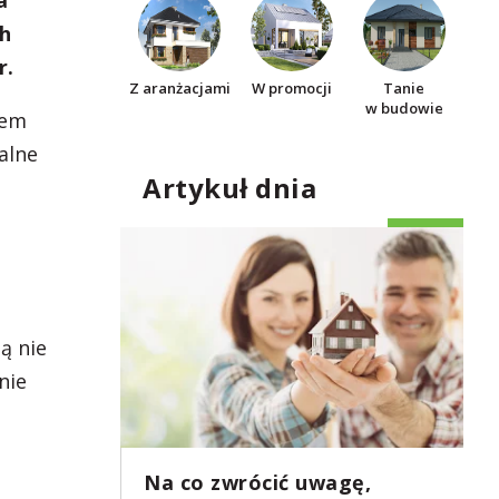
a
ch
r.
Z aranżacjami
W promocji
Tanie
w budowie
łem
alne
Artykuł dnia
ą nie
nie
Na co zwrócić uwagę,