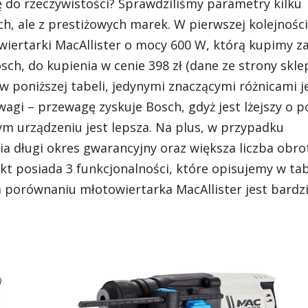
 do rzeczywistości? Sprawdziliśmy parametry kilku
 ale z prestiżowych marek. W pierwszej kolejności
iertarki MacAllister o mocy 600 W, którą kupimy z
h, do kupienia w cenie 398 zł (dane ze strony skle
w poniższej tabeli, jedynymi znaczącymi różnicami j
wagi – przewagę zyskuje Bosch, gdyż jest lżejszy o 
tym urządzeniu jest lepsza. Na plus, w przypadku
a długi okres gwarancyjny oraz większa liczba obr
t posiada 3 funkcjonalności, które opisujemy w tab
 porównaniu młotowiertarka MacAllister jest bardzi