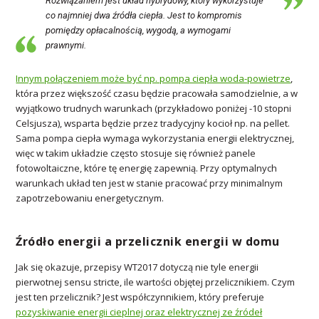
Rozwiązaniem jest układ hybrydowy, który wykorzystuje
co najmniej dwa źródła ciepła. Jest to kompromis
pomiędzy opłacalnością, wygodą, a wymogami
prawnymi.
Innym połączeniem może być np. pompa ciepła woda-powietrze
,
która przez większość czasu będzie pracowała samodzielnie, a w
wyjątkowo trudnych warunkach (przykładowo poniżej -10 stopni
Celsjusza), wsparta będzie przez tradycyjny kocioł np. na pellet.
Sama pompa ciepła wymaga wykorzystania energii elektrycznej,
więc w takim układzie często stosuje się również panele
fotowoltaiczne, które tę energię zapewnią. Przy optymalnych
warunkach układ ten jest w stanie pracować przy minimalnym
zapotrzebowaniu energetycznym.
Źródło energii a przelicznik energii w domu
Jak się okazuje, przepisy WT2017 dotyczą nie tyle energii
pierwotnej sensu stricte, ile wartości objętej przelicznikiem. Czym
jest ten przelicznik? Jest współczynnikiem, który preferuje
pozyskiwanie energii cieplnej oraz elektrycznej ze źródeł