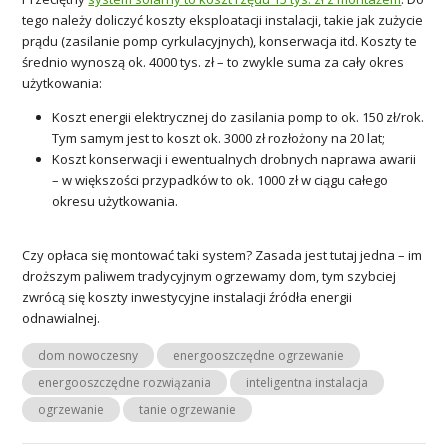
tego należy doliczyć koszty eksploatacji instalacji, takie jak zużycie
prądu (zasilanie pomp cyrkulacyjnych), konserwacja itd. Koszty te
średnio wynoszą ok. 4000 tys. zł – to zwykle suma za cały okres
użytkowania:
Koszt energii elektrycznej do zasilania pomp to ok. 150 zł/rok.
Tym samym jest to koszt ok. 3000 zł rozłożony na 20 lat;
Koszt konserwacji i ewentualnych drobnych naprawa awarii
– w większości przypadków to ok. 1000 zł w ciągu całego
okresu użytkowania.
Czy opłaca się montować taki system? Zasada jest tutaj jedna – im
droższym paliwem tradycyjnym ogrzewamy dom, tym szybciej
zwrócą się koszty inwestycyjne instalacji źródła energii
odnawialnej.
dom nowoczesny
energooszczędne ogrzewanie
energooszczędne rozwiązania
inteligentna instalacja
ogrzewanie
tanie ogrzewanie