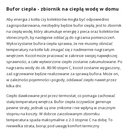
Bufor ciepła - zbiornik na ciepłą wodę w domu
Aby energia z kotła czy kolektorów mogła być odpowiednio
zagospodarowana, niezbędny będzie bufor ciepłą. Jest to zbiornik
na ciepłą wodę, który akumuluje energię z pieca oraz kolektorów
słonecznych, by następnie oddać ją do ogrzania pomieszczeń.
Wykorzystanie bufora ciepła sprawia, że nie musimy obniżać
temperatury na kotle lub zmagać się z nadmiernie nagrzanym
wnętrzem. Kocioł może pracować w zakresie swojej największej
sprawności, a całe wytworzone ciepło zostanie zakumulowane. Po
nagrzaniu wody do ok. 80-90 stopni C, kocioł zostanie wygaszony,
zaś ogrzewanie będzie realizowane za sprawą bufora. Może on,
w zależności pojemności i pogody, oddawać ciepło nawet przez
kilka dni.
Ciepło dawkowane jest przez termostat, co pomaga zachować
stałą temperaturę wnętrza. Bufor ciepła oczywiście generuje
pewne straty, jednak są one znikome i nie wpłyną w znacznym
stopniu na koszty. W dobrze zaizolowanym zbiorniku
temperatura spada maksymalnie o 2-3 stopnie C na dobę. To
niewielka strata, biorąc pod uwagę komfort termiczny