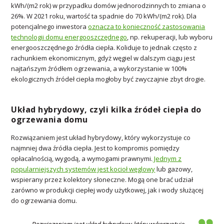
kWh/(m2 rok) w przypadku domów jednorodzinnych to zmiana o
26%. W 2021 roku, wartość ta spadnie do 70 kWh/(m2 rok). Dla
potencjalnego inwestora
oznacza to konieczność zastosowania
technologii domu energooszczędnego
, np. rekuperacji, lub wyboru
energooszczędnego źródła ciepła. Koliduje to jednak często z
rachunkiem ekonomicznym, gdyż węgiel w dalszym ciągu jest
najtańszym źródłem ogrzewania, a wykorzystanie w 100%
ekologicznych źródeł ciepła mogłoby być zwyczajnie zbyt drogie.
Układ hybrydowy, czyli kilka źródeł ciepła do
ogrzewania domu
Rozwiązaniem jest układ hybrydowy, który wykorzystuje co
najmniej dwa źródła ciepła. Jest to kompromis pomiędzy
opłacalnością, wygodą, a wymogami prawnymi.
Jednym z
popularniejszych systemów jest kocioł węglowy
lub gazowy,
wspierany przez kolektory słoneczne. Mogą one brać udział
zarówno w produkcji ciepłej wody użytkowej, jak i wody służącej
do ogrzewania domu.