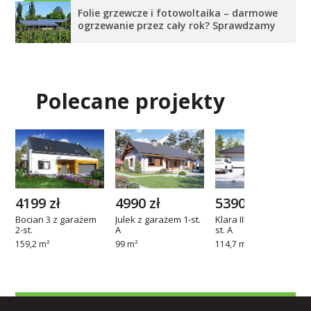
Folie grzewcze i fotowoltaika – darmowe
ogrzewanie przez cały rok? Sprawdzamy
Polecane projekty
4199 zł
4990 zł
5390 zł
Bocian 3 z garażem
Julek z garażem 1-st.
Klara III z garażem 1-
2-st.
A
st. A
159,2 m²
99 m²
114,7 m²