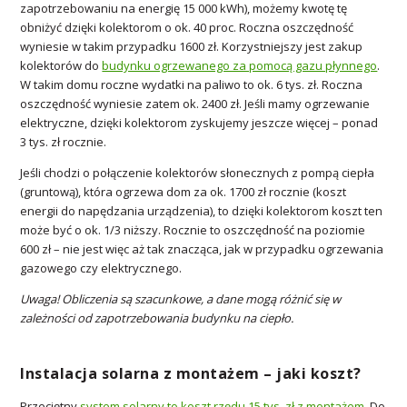
zapotrzebowaniu na energię 15 000 kWh), możemy kwotę tę
obniżyć dzięki kolektorom o ok. 40 proc. Roczna oszczędność
wyniesie w takim przypadku 1600 zł. Korzystniejszy jest zakup
kolektorów do
budynku ogrzewanego za pomocą gazu płynnego
.
W takim domu roczne wydatki na paliwo to ok. 6 tys. zł. Roczna
oszczędność wyniesie zatem ok. 2400 zł. Jeśli mamy ogrzewanie
elektryczne, dzięki kolektorom zyskujemy jeszcze więcej – ponad
3 tys. zł rocznie.
Jeśli chodzi o połączenie kolektorów słonecznych z pompą ciepła
(gruntową), która ogrzewa dom za ok. 1700 zł rocznie (koszt
energii do napędzania urządzenia), to dzięki kolektorom koszt ten
może być o ok. 1/3 niższy. Rocznie to oszczędność na poziomie
600 zł – nie jest więc aż tak znacząca, jak w przypadku ogrzewania
gazowego czy elektrycznego.
Uwaga! Obliczenia są szacunkowe, a dane mogą różnić się w
zależności od zapotrzebowania budynku na ciepło.
Instalacja solarna z montażem – jaki koszt?
Przeciętny
system solarny to koszt rzędu 15 tys. zł z montażem
. Do