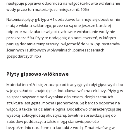
następuje poprawa odporności na wilgoć (całkowite wchłanianie
wody przez ten materiał jest mniejsze niż 10%).
Natomiast płyty g-k typu H1 dodatkowo laminuje się obustronnie
matą z włókna szklanego, przez co są one jeszcze bardziej
odporne na działanie wilgoci (całkowite wchłanianie wody nie
przekracza 5%). Płyty te nadają się do pomieszczeń, w których
panują dodatnie temperatury i wilgotność do 90% (np. systemów
ściennych i sufitowych w pływalniach, pomieszczeniach
gospodarczych itp.).
Płyty gipsowo-włóknowe
Materiał ten różni się znacząco od tradycyjnych płyt gipsowych, bo
w jego składzie znajdują się dodatkowo włókna celulozy. Płyty g-w
są sprasowywane pod wysokim ciśnieniem, dzięki czemu ich
struktura jest gęsta, mocna i jednorodna. Są bardzo odporne na
wilgoć, a także na działanie ognia. Dodatkowo charakteryzują się
wysoką izolacyjnością akustyczną. Świetnie sprawdzają się do
zabudów poddaszy, a także mogą stanowić podłoże
bezpośrednio narażone na kontakt z wodą. Z materiałów g-w,