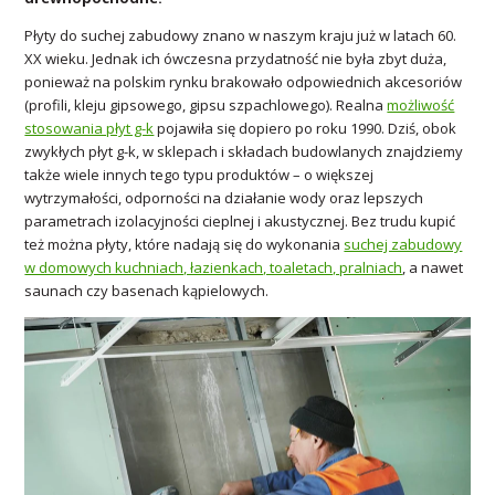
Płyty do suchej zabudowy znano w naszym kraju już w latach 60.
XX wieku. Jednak ich ówczesna przydatność nie była zbyt duża,
ponieważ na polskim rynku brakowało odpowiednich akcesoriów
(profili, kleju gipsowego, gipsu szpachlowego). Realna
możliwość
stosowania płyt g-k
pojawiła się dopiero po roku 1990. Dziś, obok
zwykłych płyt g-k, w sklepach i składach budowlanych znajdziemy
także wiele innych tego typu produktów – o większej
wytrzymałości, odporności na działanie wody oraz lepszych
parametrach izolacyjności cieplnej i akustycznej. Bez trudu kupić
też można płyty, które nadają się do wykonania
suchej zabudowy
w domowych kuchniach, łazienkach, toaletach, pralniach
, a nawet
saunach czy basenach kąpielowych.