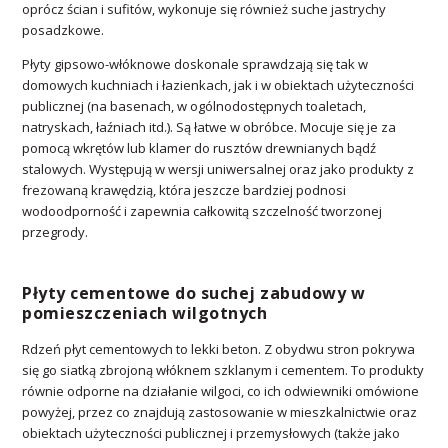
oprócz ścian i sufitów, wykonuje się również suche jastrychy
posadzkowe.
Płyty gipsowo-włóknowe doskonale sprawdzają się tak w
domowych kuchniach i łazienkach, jak i w obiektach użyteczności
publicznej (na basenach, w ogólnodostępnych toaletach,
natryskach, łaźniach itd.). Są łatwe w obróbce. Mocuje się je za
pomocą wkrętów lub klamer do rusztów drewnianych bądź
stalowych. Występują w wersji uniwersalnej oraz jako produkty z
frezowaną krawędzią, która jeszcze bardziej podnosi
wodoodporność i zapewnia całkowitą szczelność tworzonej
przegrody.
Płyty cementowe do suchej zabudowy w
pomieszczeniach wilgotnych
Rdzeń płyt cementowych to lekki beton. Z obydwu stron pokrywa
się go siatką zbrojoną włóknem szklanym i cementem. To produkty
równie odporne na działanie wilgoci, co ich odwiewniki omówione
powyżej, przez co znajdują zastosowanie w mieszkalnictwie oraz
obiektach użyteczności publicznej i przemysłowych (także jako