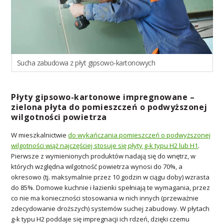
Sucha zabudowa z płyt gipsowo-kartonowych
Płyty gipsowo-kartonowe impregnowane –
zielona płyta do pomieszczeń o podwyższonej
wilgotności powietrza
W mieszkalnictwie
do wykańczania pomieszczeń o podwyższonej
wilgotności wiąż najczęściej stosuje się płyty g-k typu H2 lub H1
.
Pierwsze z wymienionych produktów nadają się do wnętrz, w
których względna wilgotność powietrza wynosi do 70%, a
okresowo (tj. maksymalnie przez 10 godzin w ciągu doby) wzrasta
do 85%. Domowe kuchnie i łazienki spełniają te wymagania, przez
co nie ma konieczności stosowania w nich innych (przeważnie
zdecydowanie droższych) systemów suchej zabudowy. W płytach
g-k typu H2 poddaje się impregnacji ich rdzeń, dzięki czemu