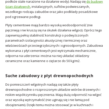
podłoże stale narażone na działanie wody). Nadają się
do budowy
ścian działowych
, instalacyjnych, sufitów podwieszanych,
wszelkiego rodzaju zabudów oraz jako podkłady posadzkowe
pod ogrzewane podłogi.
Płyty cementowe mają bardzo wysoką wodoodporność (nie
pęcznieją i nie kruszą się na skutek działania wilgoci). Oprócz tego
zapewnią pełną stabilność konstrukcji o podwyższonych
parametrach izolacyjności akustycznej i termicznej oraz
właściwościach przeciwgrzybicznych i ognioodpornych. Zabudowa
wykonana z płyt cementowych jest wytrzymała mechanicznie,
odporna na uderzenia i można na niej układać okładziny
ceramiczne oraz kamienne o ciężarze do 50 kg/m2.
Suche zabudowy z płyt drewnopochodnych
Do pomieszczeń wilgotnych nadają się także płyty
drewnopochodne o rozproszonym układzie wiórów drzewnych i
niskim współczynniku pęcznienia. Mają dużą odporność na wilgoć
oraz wysoką wytrzymałość (nie uginają się i nie łamią pod
obciążeniami). Dzięki temu można stosować je w kuchniach i