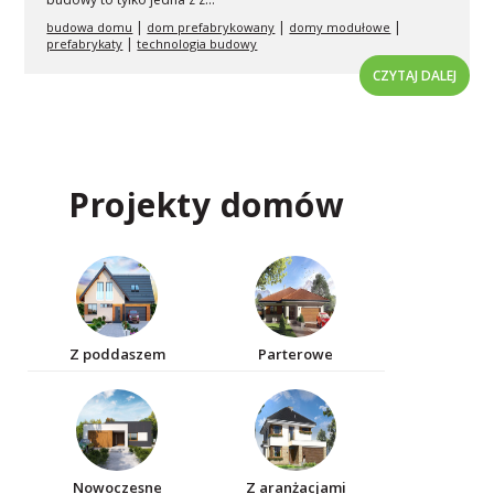
|
|
|
budowa domu
dom prefabrykowany
domy modułowe
|
prefabrykaty
technologia budowy
CZYTAJ DALEJ
Projekty domów
Z poddaszem
Parterowe
Nowoczesne
Z aranżacjami