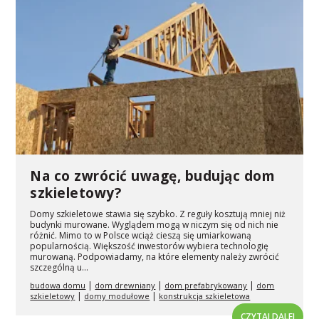
Na co zwrócić uwagę, budując dom
szkieletowy?
Domy szkieletowe stawia się szybko. Z reguły kosztują mniej niż
budynki murowane. Wyglądem mogą w niczym się od nich nie
różnić. Mimo to w Polsce wciąż cieszą się umiarkowaną
popularnością. Większość inwestorów wybiera technologię
murowaną. Podpowiadamy, na które elementy należy zwrócić
szczególną u...
|
|
|
budowa domu
dom drewniany
dom prefabrykowany
dom
|
|
szkieletowy
domy modułowe
konstrukcja szkieletowa
CZYTAJ DALEJ