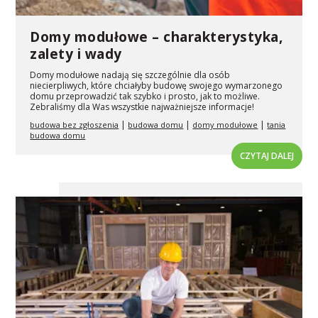
Domy modułowe – charakterystyka,
zalety i wady
Domy modułowe nadają się szczególnie dla osób
niecierpliwych, które chciałyby budowę swojego wymarzonego
domu przeprowadzić tak szybko i prosto, jak to możliwe.
Zebraliśmy dla Was wszystkie najważniejsze informacje!
|
|
|
budowa bez zgłoszenia
budowa domu
domy modułowe
tania
budowa domu
CZYTAJ DALEJ