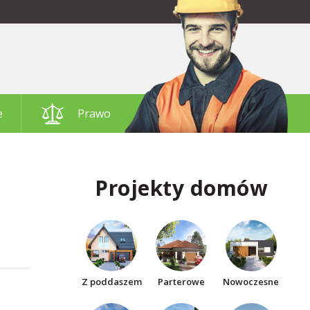
e
Prawo
Projekty domów
Z poddaszem
Parterowe
Nowoczesne