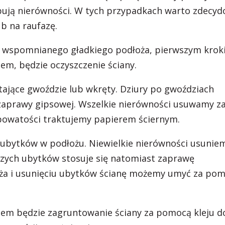
ępują nierówności. W tych przypadkach warto zdecy
ub na raufazę.
 wspomnianego gładkiego podłoża, pierwszym krok
em, będzie oczyszczenie ściany.
tające gwoździe lub wkręty. Dziury po gwoździach
zaprawy gipsowej. Wszelkie nierówności usuwamy z
powatości traktujemy papierem ściernym.
ubytków w podłożu. Niewielkie nierówności usunie
zych ubytków stosuje się natomiast zaprawę
oża i usunięciu ubytków ścianę możemy umyć za po
em będzie zagruntowanie ściany za pomocą kleju d