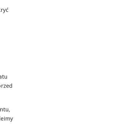
kryć
atu
przed
ntu,
kleimy