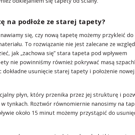
nież odklejaniem się tapety od ściany.
ę na podłoże ze starej tapety?
anawiamy się, czy nową tapetę możemy przykleić do
ateriału. To rozwiązanie nie jest zalecane ze wzglę
dzieć, jak „zachowa się” stara tapeta pod wpływem
 tapety nie powinniśmy również pokrywać masą szpach
 dokładne usunięcie starej tapety i położenie nowej
lny płyn, który przenika przez jej strukturę i poz
 w tynkach. Roztwór równomiernie nanosimy na tap
pływie około 15 minut możemy przystąpić do usunię