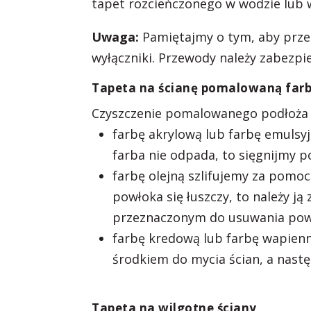
tapet rozcieńczonego w wodzie lub w
Uwaga:
Pamiętajmy o tym, aby prze
wyłączniki. Przewody należy zabezpi
Tapeta na ścianę pomalowaną far
Czyszczenie pomalowanego podłoża z
farbę akrylową lub farbę emulsyj
farba nie odpada, to sięgnijmy po
farbę olejną szlifujemy za pomoc
powłoka się łuszczy, to należy j
przeznaczonym do usuwania powł
farbę kredową lub farbę wapien
środkiem do mycia ścian, a nast
Tapeta na wilgotne ściany