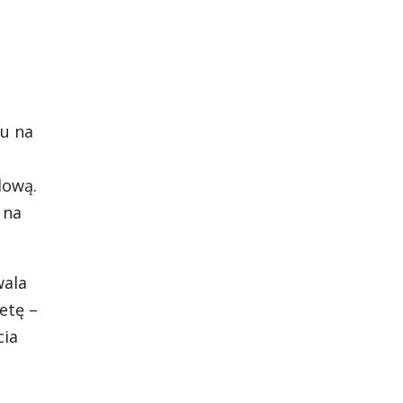
du na
lową.
 na
wala
etę –
cia