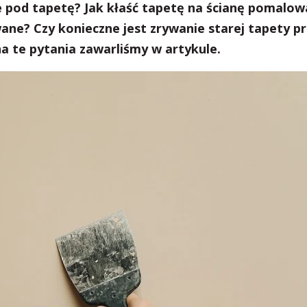
 pod tapetę? Jak kłaść tapetę na ścianę pomalo
ane? Czy konieczne jest zrywanie starej tapety p
a te pytania zawarliśmy w artykule.