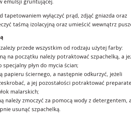
 emulsji gruntującej.
d tapetowaniem wyłączyć prąd, zdjąć gniazda oraz
eczyć taśmą izolacyjną oraz umieścić wewnątrz pusz
bą
ależy przede wszystkim od rodzaju użytej farby:
ną na początku należy potraktować szpachelką, a jeż
 specjalny płyn do mycia ścian;
ą papieru ściernego, a następnie odkurzyć, jeżeli
ą zeskrobać, a jej pozostałości potraktować prepara
ok malarskich;
ną należy zmoczyć za pomocą wody z detergentem, 
ępnie usunąć szpachelką.