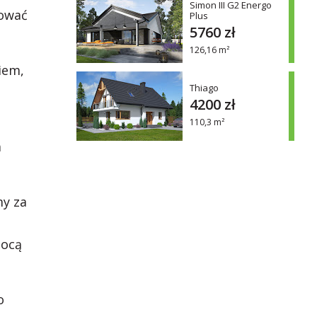
Simon III G2 Energo
dować
Plus
5760 zł
126,16 m²
iem,
Thiago
4200 zł
110,3 m²
a
my za
mocą
o