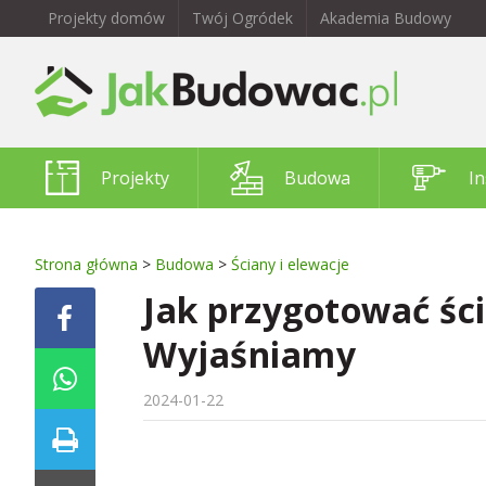
Projekty domów
Twój Ogródek
Akademia Budowy
Projekty
Budowa
In
Strona główna
>
Budowa
>
Ściany i elewacje
Jak przygotować śc
Wyjaśniamy
2024-01-22