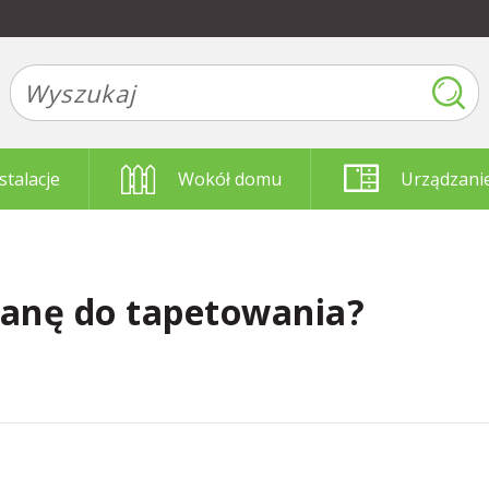
stalacje
Wokół domu
Urządzani
ianę do tapetowania?