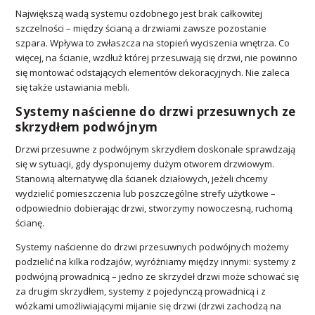
Największą wadą systemu ozdobnego jest brak całkowitej
szczelności – między ścianą a drzwiami zawsze pozostanie
szpara. Wpływa to zwłaszcza na stopień wyciszenia wnętrza. Co
więcej, na ścianie, wzdłuż której przesuwają się drzwi, nie powinno
się montować odstających elementów dekoracyjnych. Nie zaleca
się także ustawiania mebli.
Systemy naścienne do drzwi przesuwnych ze
skrzydłem podwójnym
Drzwi przesuwne z podwójnym skrzydłem doskonale sprawdzają
się w sytuacji, gdy dysponujemy dużym otworem drzwiowym.
Stanowią alternatywę dla ścianek działowych, jeżeli chcemy
wydzielić pomieszczenia lub poszczególne strefy użytkowe –
odpowiednio dobierając drzwi, stworzymy nowoczesną, ruchomą
ścianę.
Systemy naścienne do drzwi przesuwnych podwójnych możemy
podzielić na kilka rodzajów, wyróżniamy między innymi: systemy z
podwójną prowadnicą – jedno ze skrzydeł drzwi może schować się
za drugim skrzydłem, systemy z pojedynczą prowadnicą i z
wózkami umożliwiającymi mijanie się drzwi (drzwi zachodzą na