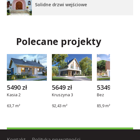
Solidne drzwi wejściowe
Polecane projekty
5490 zł
5649 zł
5349 zł
Kasia 2
Kruszyna 3
Bez
63,7 m²
92,43 m²
85,9 m²
Kontakt
Polityka prywatności