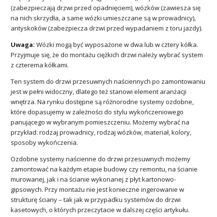
(zabezpieczają drzwi przed opadnięciem), wózków (zawiesza się
na nich skrzydła, a same wózki umieszczane są w prowadnicy),
antyskoków (zabezpiecza drzwi przed wypadaniem z toru jazdy).
Uwaga:
Wózki mogą być wyposażone w dwa lub w cztery kółka.
Przyjmuje się, że do montażu ciężkich drzwi należy wybrać system
z czterema kółkami.
Ten system do drzwi przesuwnych naściennych po zamontowaniu
jest w pełni widoczny, dlatego też stanowi element aranżacji
wnętrza. Na rynku dostępne są różnorodne systemy ozdobne,
które dopasujemy w zależności do stylu wykończeniowego
panującego w wybranym pomieszczeniu. Możemy wybrać na
przykład: rodzaj prowadnicy, rodzaj wózków, materiał, kolory,
sposoby wykończenia.
Ozdobne systemy naścienne do drzwi przesuwnych możemy
zamontować na każdym etapie budowy czy remontu, na ścianie
murowanej, jak i na ścianie wykonanej z płyt kartonowo-
gipsowych. Przy montażu nie jest konieczne ingerowanie w
strukturę ściany – tak jak w przypadku systemów do drzwi
kasetowych, o których przeczytacie w dalszej części artykułu.