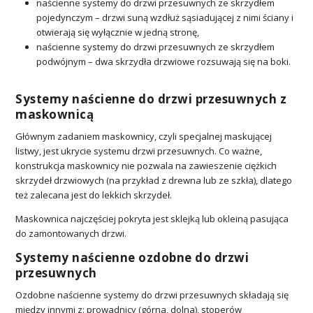
naścienne systemy do drzwi przesuwnych ze skrzydłem
pojedynczym – drzwi suną wzdłuż sąsiadującej z nimi ściany i
otwierają się wyłącznie w jedną stronę,
naścienne systemy do drzwi przesuwnych ze skrzydłem
podwójnym – dwa skrzydła drzwiowe rozsuwają się na boki.
Systemy naścienne do drzwi przesuwnych z
maskownicą
Głównym zadaniem maskownicy, czyli specjalnej maskującej
listwy, jest ukrycie systemu drzwi przesuwnych. Co ważne,
konstrukcja maskownicy nie pozwala na zawieszenie ciężkich
skrzydeł drzwiowych (na przykład z drewna lub ze szkła), dlatego
też zalecana jest do lekkich skrzydeł.
Maskownica najczęściej pokryta jest sklejką lub okleiną pasująca
do zamontowanych drzwi.
Systemy naścienne ozdobne do drzwi
przesuwnych
Ozdobne naścienne systemy do drzwi przesuwnych składają się
między innymi z: prowadnicy (górna, dolna), stoperów