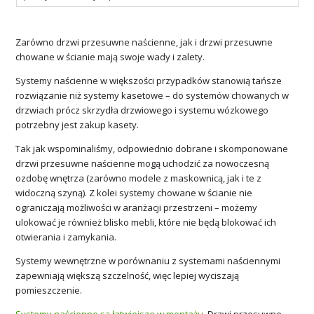
Zarówno drzwi przesuwne naścienne, jak i drzwi przesuwne
chowane w ścianie mają swoje wady i zalety.
Systemy naścienne w większości przypadków stanowią tańsze
rozwiązanie niż systemy kasetowe – do systemów chowanych w
drzwiach prócz skrzydła drzwiowego i systemu wózkowego
potrzebny jest zakup kasety.
Tak jak wspominaliśmy, odpowiednio dobrane i skomponowane
drzwi przesuwne naścienne mogą uchodzić za nowoczesną
ozdobę wnętrza (zarówno modele z maskownicą, jak i te z
widoczną szyną). Z kolei systemy chowane w ścianie nie
ograniczają możliwości w aranżacji przestrzeni – możemy
ulokować je również blisko mebli, które nie będą blokować ich
otwierania i zamykania.
Systemy wewnętrzne w porównaniu z systemami naściennymi
zapewniają większą szczelność, więc lepiej wyciszają
pomieszczenie.
Systemy naścienne są łatwiejsze w montażu
. Drzwi przesuwne