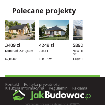
Polecane projekty
3409 zł
4249 zł
5890 zł
Dom nad Dunajcem
Eco 34
New House 719 w1
G2
62,86 m²
108,07 m²
130,85 m²
Kontakt
Polityka prywatności
Klauzula informacyjna
Regulamin
Reklama
Wszelkie prawa zastrzeżone ©2026