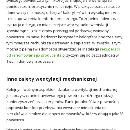
świeżego powietrza a tym, które już znajduje się we wnętrzu
pomieszczeń, praktycznie nie istnieje. W praktyce oznacza to, że
domownicy nie muszą odkręcać kaloryferów na wysoką moc w
celu zapewnienia komfortu termicznego. To zupełnie odwrotna
sytuacja od tego, co miało miejsce w przypadku wentylacji
grawitacyjnej, gdzie zimny przeciąg był podstawą wymiany
powietrza. Im mniej będziesz korzystać z kaloryfera podczas zimy,
tym mniejsze rachunki za ogrzewanie zapłacisz. W związku z tym
można z pełną świadomością stwierdzić, że instalacja
rekuperacji
od renomowanego producenta
przyczyni się do oszczędności w
Twoim domowym budżecie.
Inne zalety wentylacji mechanicznej
Kolejnym ważnym aspektem działania wentylacji mechanicznej
jest oczyszczanie nawiewanego powietrza z różnego rodzaju
zanieczyszczeń oraz alergenów. Funkcjonalność ta z pewnością
poprawia komfort przebywania wewnątrz mieszkania dla
alergików, ale także dla innych domowników, którzy dbają o jakość
powietrza.
Warto również zaznaczyć, że w okresie letnim powietrze może