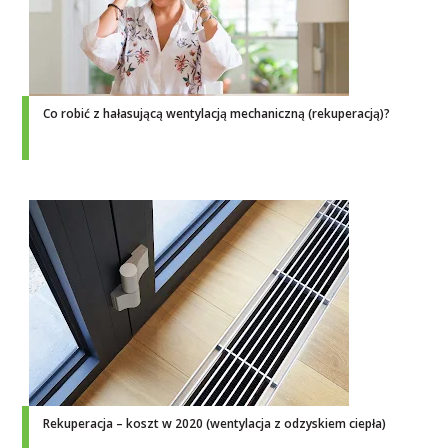
Co robić z hałasującą wentylacją mechaniczną (rekuperacją)?
Rekuperacja – koszt w 2020 (wentylacja z odzyskiem ciepła)