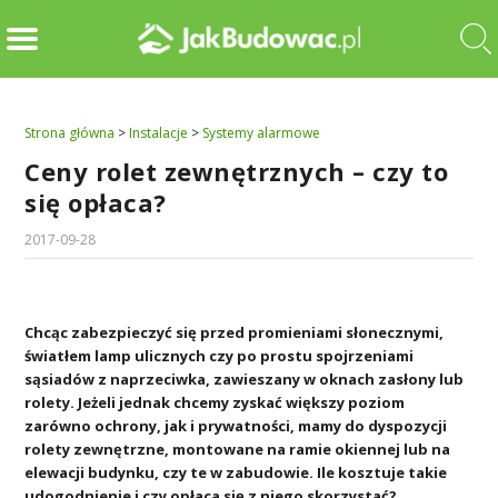
Strona główna
>
Instalacje
>
Systemy alarmowe
Ceny rolet zewnętrznych – czy to
się opłaca?
2017-09-28
Chcąc zabezpieczyć się przed promieniami słonecznymi,
światłem lamp ulicznych czy po prostu spojrzeniami
sąsiadów z naprzeciwka, zawieszany w oknach zasłony lub
rolety. Jeżeli jednak chcemy zyskać większy poziom
zarówno ochrony, jak i prywatności, mamy do dyspozycji
rolety zewnętrzne, montowane na ramie okiennej lub na
elewacji budynku, czy te w zabudowie. Ile kosztuje takie
udogodnienie i czy opłaca się z niego skorzystać?