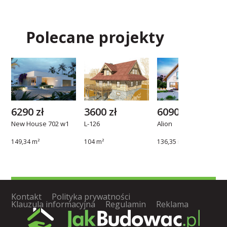
Polecane projekty
6290 zł
3600 zł
6090 zł
New House 702 w1
L-126
Alion
149,34 m²
104 m²
136,35 m²
Kontakt
Polityka prywatności
Klauzula informacyjna
Regulamin
Reklama