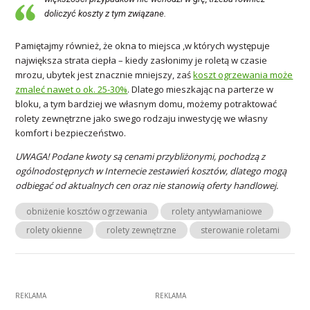
doliczyć koszty z tym związane.
Pamiętajmy również, że okna to miejsca ,w których występuje
największa strata ciepła – kiedy zasłonimy je roletą w czasie
mrozu, ubytek jest znacznie mniejszy, zaś
koszt ogrzewania może
zmaleć nawet o ok. 25-30%
. Dlatego mieszkając na parterze w
bloku, a tym bardziej we własnym domu, możemy potraktować
rolety zewnętrzne jako swego rodzaju inwestycję we własny
komfort i bezpieczeństwo.
UWAGA! Podane kwoty są cenami przybliżonymi, pochodzą z
ogólnodostępnych w Internecie zestawień kosztów, dlatego mogą
odbiegać od aktualnych cen oraz nie stanowią oferty handlowej.
obniżenie kosztów ogrzewania
rolety antywłamaniowe
rolety okienne
rolety zewnętrzne
sterowanie roletami