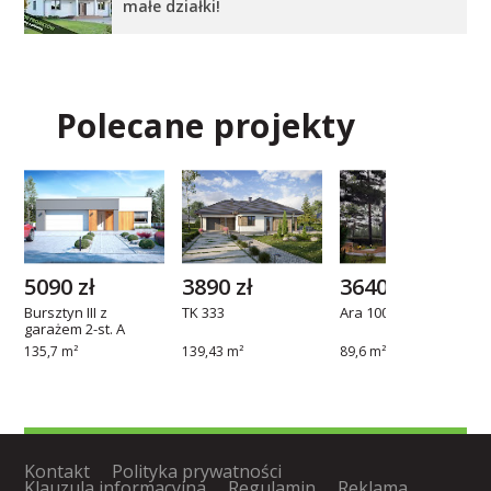
małe działki!
Polecane projekty
5090 zł
3890 zł
3640 zł
Bursztyn III z
TK 333
Ara 100
garażem 2-st. A
135,7 m²
139,43 m²
89,6 m²
Kontakt
Polityka prywatności
Klauzula informacyjna
Regulamin
Reklama