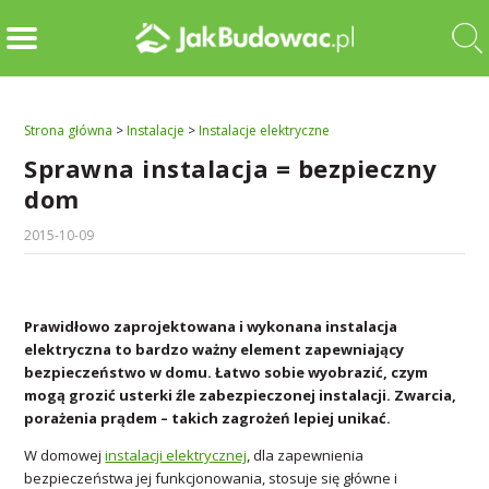
Strona główna
>
Instalacje
>
Instalacje elektryczne
Sprawna instalacja = bezpieczny
dom
2015-10-09
Prawidłowo zaprojektowana i wykonana instalacja
elektryczna to bardzo ważny element zapewniający
bezpieczeństwo w domu. Łatwo sobie wyobrazić, czym
mogą grozić usterki źle zabezpieczonej instalacji. Zwarcia,
porażenia prądem – takich zagrożeń lepiej unikać.
W domowej
instalacji elektrycznej
, dla zapewnienia
bezpieczeństwa jej funkcjonowania, stosuje się główne i