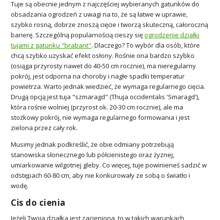
Tuje są obecnie jednym z najczęściej wybieranych gatunków do
obsadzania ogrodzeń z uwagi na to, że są łatwe w uprawie,
szybko rosną, dobrze znoszą cięcie i tworzą skuteczną, całoroczną
barierę. Szczególną popularnością cieszy się
ogrodzenie działki
tujami z gatunku "brabant"
. Dlaczego? To wybór dla osób, które
chcą szybko uzyskać efekt osłony. Rośnie ona bardzo szybko
(osiąga przyrosty nawet do 40-50 cm rocznie), ma nieregularny
pokrój, jest odporna na choroby i nagłe spadki temperatur
powietrza. Warto jednak wiedzieć, że wymaga regularnego cięcia.
Drugą opcją jest tuja "szmaragd" (Thuja occidentalis 'Smaragd'),
która rośnie wolniej (przyrost ok. 20-30 cm rocznie), ale ma
stożkowy pokrój, nie wymaga regularnego formowania i jest
zielona przez cały rok.
Musimy jednak podkreślić, że obie odmiany potrzebują
stanowiska słonecznego lub półcienistego oraz żyznej,
umiarkowanie wilgotnej gleby. Co więcej, tuje powinieneś sadzić w
odstępach 60-80 cm, aby nie konkurowały ze sobą o światło i
wodę.
Cis do cienia
Jeżeli Twoja działka jest zacieniona, to w takich warunkach