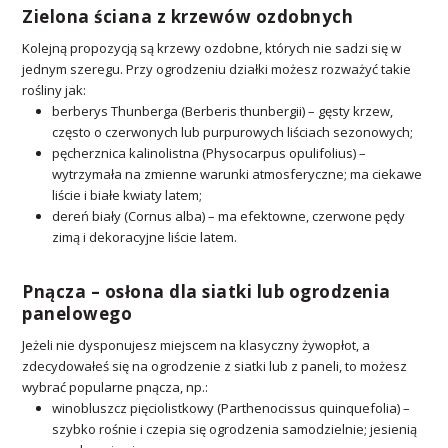
Zielona ściana z krzewów ozdobnych
Kolejną propozycją są krzewy ozdobne, których nie sadzi się w
jednym szeregu. Przy ogrodzeniu działki możesz rozważyć takie
rośliny jak:
berberys Thunberga (Berberis thunbergii) – gęsty krzew,
często o czerwonych lub purpurowych liściach sezonowych;
pęcherznica kalinolistna (Physocarpus opulifolius) –
wytrzymała na zmienne warunki atmosferyczne; ma ciekawe
liście i białe kwiaty latem;
dereń biały (Cornus alba) – ma efektowne, czerwone pędy
zimą i dekoracyjne liście latem.
Pnącza – osłona dla siatki lub ogrodzenia
panelowego
Jeżeli nie dysponujesz miejscem na klasyczny żywopłot, a
zdecydowałeś się na ogrodzenie z siatki lub z paneli, to możesz
wybrać popularne pnącza, np.:
winobluszcz pięciolistkowy (Parthenocissus quinquefolia) –
szybko rośnie i czepia się ogrodzenia samodzielnie; jesienią