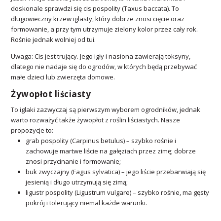
doskonale sprawdzi się cis pospolity (Taxus baccata). To
długowieczny krzew iglasty, który dobrze znosi cięcie oraz
formowanie, a przy tym utrzymuje zielony kolor przez cały rok.
Rośnie jednak wolniej od tui.
Uwaga: Cis jest trujący. Jego igły i nasiona zawierają toksyny,
dlatego nie nadaje się do ogrodów, w których będą przebywać
małe dzieci lub zwierzęta domowe.
Żywopłot liściasty
To iglaki zazwyczaj są pierwszym wyborem ogrodników, jednak
warto rozważyć także żywopłot z roślin liściastych. Nasze
propozycje to:
grab pospolity (Carpinus betulus) – szybko rośnie i
zachowuje martwe liście na gałęziach przez zimę; dobrze
znosi przycinanie i formowanie;
buk zwyczajny (Fagus sylvatica) – jego liście przebarwiają się
jesienią i długo utrzymują się zimą;
ligustr pospolity (Ligustrum vulgare) – szybko rośnie, ma gęsty
pokrój i tolerujący niemal każde warunki.