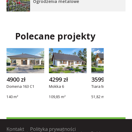
Ogrodzenia metalowe
Polecane projekty
4900 zł
4299 zł
3599 zł
Domena 163 C1
Mokka 6
Tiara Mini
140 m²
109,85 m²
51,82 m²
Kontakt
Polityka prywatności