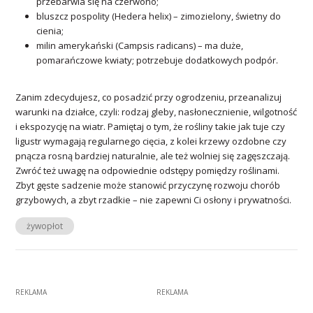
przebarwia się na czerwono;
bluszcz pospolity (Hedera helix) – zimozielony, świetny do
cienia;
milin amerykański (Campsis radicans) – ma duże,
pomarańczowe kwiaty; potrzebuje dodatkowych podpór.
Zanim zdecydujesz, co posadzić przy ogrodzeniu, przeanalizuj
warunki na działce, czyli: rodzaj gleby, nasłonecznienie, wilgotność
i ekspozycję na wiatr. Pamiętaj o tym, że rośliny takie jak tuje czy
ligustr wymagają regularnego cięcia, z kolei krzewy ozdobne czy
pnącza rosną bardziej naturalnie, ale też wolniej się zagęszczają.
Zwróć też uwagę na odpowiednie odstępy pomiędzy roślinami.
Zbyt gęste sadzenie może stanowić przyczynę rozwoju chorób
grzybowych, a zbyt rzadkie – nie zapewni Ci osłony i prywatności.
żywopłot