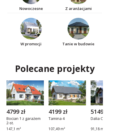
Nowoczesne
Z aranżacjami
W promocji
Tanie w budowie
Polecane projekty
4799 zł
4199 zł
5149 zł
Bocian 1 z garażem
Tamina 4
Dalia CE
2-st.
147,1 m²
107,49 m²
91,18 m²